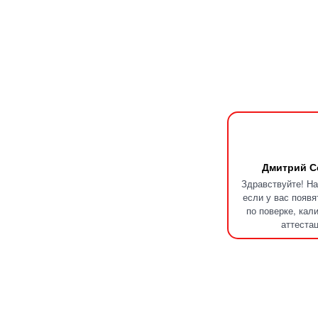
Дмитрий С
Здравствуйте! Н
если у вас появ
по поверке, кал
аттестац