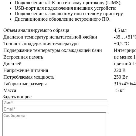
Подключение к ПК по сетевому протоколу (LIMS);
USB-порт для подключения внешних устройств;
Подключение к локальному или сетевому принтеру
Дистанционное обновление встроенного ПО.
Объем анализируемого образца
4,5 мл
Диапазон температур испытательной ячейки
-85…+51°
Точность поддержания температуры
±0,5 °С
Поддержание температуры охлаждающей бани
Интегриро
Встроенная память
не менее 
Дисплей
цветной L
Напряжение питания
220 В
Потребляемая мощность
250 Вт
Габаритные размеры
315х470х4
Масса
15 кг
Задать вопрос