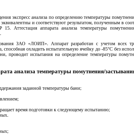
ения экспресс анализа по определению температуры помутнения
эквивалентны и соответствуют результатом, полученным в со
P 15. Аттестация аппарата анализа температуры помутнени
.
вания ЗАО «ЛОИП». Аппарат разработан с учетом всех тр
, способная охладить испытательную ячейку до -85°С без испо
ни, проводит испытания на определение температуры помутне
парата анализа температуры помутнения/застывани
оддержания заданной температуры бани;
влением;
кращает время подготовки к следующему испытанию;
ных.
ных;