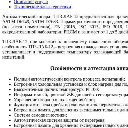
Описание услуги
Технические характеристики
Автоматический аппарат ТПЗ-ЛАБ-12 предназначен для провед
ASTM D6749, ASTM D7683. Параметры точности определения 
(по части помутнения), EN 23015, ISO 3015, ISO 3016, I
аккредитованной лаборатории РЦСМ и занимает от 1 до 5 дней
ТПЗ-ЛАБ-12 принадлежит к последнему поколению оборудо
особенность ТПЗ-ЛАБ-12 – встроенная охлаждающая установка
устанавливает и поддерживает температуру охлаждающей ба
испытаний.
Особенности и аттестация ап
Полный автоматический контроль процесса испытаний;
Встроенная холодильная установка и блок нагрева для п
Высокоточный датчик температуры Pt-100;
Информативный, цветной ЖК-дисплей с сенсорным упра
Управление скоростью охлаждения бани;
Функция отогрева пробы по окончании эксперимента со
Встроенная память для хранения экспериментальных дан
Система самодиагностики;
Автоматическая система защиты от перегрева;
Встроенная память для хранения экспериментальных дан