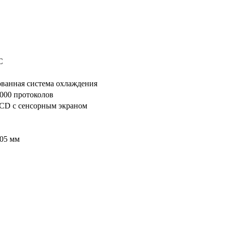
С
ванная система охлаждения
1000 протоколов
CD с сенсорным экраном
05 мм