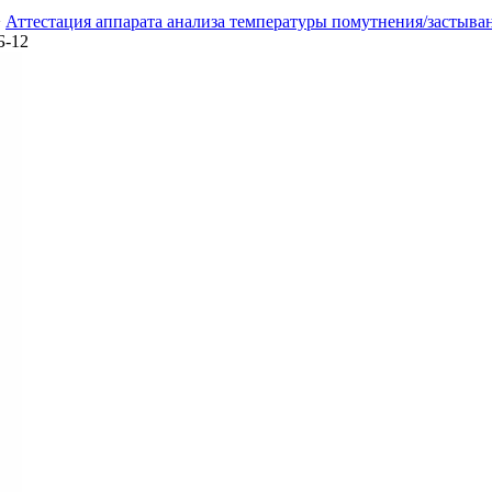
>
Аттестация аппарата анализа температуры помутнения/застыва
Б-12