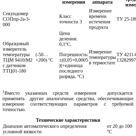
измерения
аппарата
изме
Измерение
Секундомер
Класс
времени
СОПпр-2а-3-
ТУ 25-18
точности 3
истечения
000
продукта
Цена
деления:
Образцовый
0,1°С.
измеритель
Измерение
температуры
(-50…
Погрешность:
ТУ 4211-
температуры
ТЦМ 9410/М2
+200) °С
±(0,05+0,0005
13282997
в термостате
с датчиком
|t|+единица
ТТЦ01-180
последнего
разряда, °С)
1
Вместо указанных средств измерения допускается
применять другие аналогичные средства, обеспечивающие
измерение соответствующих параметров с требуемой
точностью.
Технические
характеристики
Диапазон автоматического определения
от 20 до 100
условной вязкости
°C