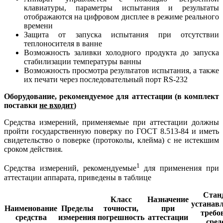
клавиатуры, параметры испытания и результаты
отображаются на цифровом дисплее в режиме реального
времени
Защита от запуска испытания при отсутствии
теплоносителя в ванне
Возможность заливки холодного продукта до запуска
стабилизации температуры ванны
Возможность просмотра результатов испытания, а также
их печати через последовательный порт RS-232
Оборудование, рекомендуемое для аттестации (в комплект
поставки
не входит
)
Средства измерений, применяемые при аттестации должны
пройти государственную поверку по ГОСТ 8.513-84 и иметь
свидетельство о поверке (протоколы, клейма) с не истекшим
сроком действия.
1
Средства измерений, рекомендуемые
для применения при
аттестации аппарата, приведены в таблице
Стан
Класс
Назначение
устанав
Наименование
Пределы
точности,
при
требо
средства
измерения
погрешность
аттестации
сред