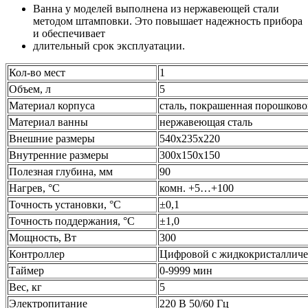
Ванна у моделей выполнена из нержавеющей стали
методом штамповки. Это повышает надежность прибора
и обеспечивает
длительный срок эксплуатации.
Кол-во мест
1
Объем, л
5
Материал корпуса
сталь, покрашенная порошково
Материал ванны
нержавеющая сталь
Внешние размеры
540х235х220
Внутренние размеры
300х150х150
Полезная глубина, мм
90
Нагрев, °С
комн. +5…+100
Точность установки, °С
±0,1
Точность поддержания, °С
±1,0
Мощность, Вт
300
Контроллер
Цифровой с жидкокристалличе
Таймер
0-9999 мин
Вес, кг
5
Электропитание
220 В 50/60 Гц