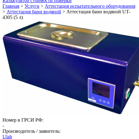
Калькулятор стоимости поверки
Главная
>
Услуги
>
Аттестация испытательного оборудования
>
Аттестация бани водяной
>
Аттестация бани водяной UT-
4305 (5 л)
Номер в ГРСИ РФ:
-
Производитель / заявитель:
Ulab