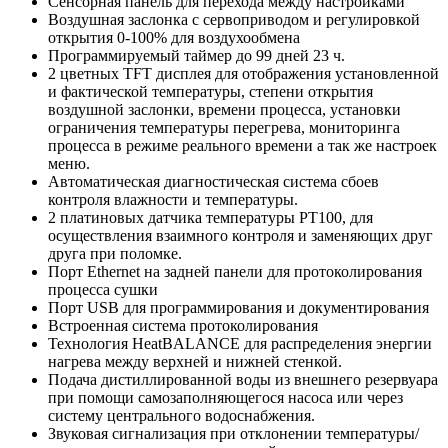
Сенсорная панель для перехода между настройками
Воздушная заслонка с сервоприводом и регулировкой
открытия 0-100% для воздухообмена
Программируемый таймер до 99 дней 23 ч.
2 цветных TFT дисплея для отображения установленной
и фактической температуры, степени открытия
воздушной заслонки, времени процесса, установки
ограничения температуры перегрева, мониторинга
процесса в режиме реального времени а так же настроек
меню.
Автоматическая диагностическая система сбоев
контроля влажности и температуры.
2 платиновых датчика температуры РТ100, для
осуществления взаимного контроля и заменяющих друг
друга при поломке.
Порт Ethernet на задней панели для протоколирования
процесса сушки
Порт USB для программирования и документирования
Встроенная система протоколирования
Технология HeatBALANCE для распределения энергии
нагрева между верхней и нижней стенкой.
Подача дистиллированной воды из внешнего резервуара
при помощи самозаполняющегося насоса или через
систему центрального водоснабжения.
Звуковая сигнализация при отклонении температуры/