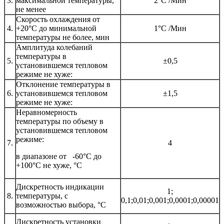
3.
максимальной температуры,
2°С /Мин
не менее
Скорость охлаждения от
4.
+20°С до минимальной
1°С /Мин
температуры не более, мин
Амплитуда колебаний
температуры в
5.
±0,5
установившемся тепловом
режиме не хуже:
Отклонение температуры в
6.
установившемся тепловом
±1,5
режиме не хуже:
Неравномерность
температуры по объему в
установившемся тепловом
режиме:
7.
4
в диапазоне от -60°С до
+100°С не хуже, °С
Дискретность индикации
1;
8.
температуры, с
0,1;0,01;0,001;0,0001;0,00001
возможностью выбора, °С
Дискретность установки