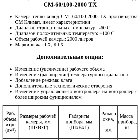
СМ-60/100-2000 ТХ
Камера тепло холод СМ -60/100-2000 ТХ производства
СМ Климат, имеет характеристики:
Диапазон отрицательных температур: -60 С
Диапазон положительных температур: +100 С
Объем рабочей камеры: 2000 литров
Маркировка: ТХ, КТХ
Дополнительные опции:
Изменение (увеличение) рабочего объема
Изменение (расширение) температурного диапазона
Добавление режима: влага
Дополнительные технологические отверстия
Изменение управляющего контроллера на контроллер с
более широким функционалом
Раб.
Размер
Размеры рабочей
Габариты
Масса
объем,
окна,
камеры, мм
прибора, мм
прибора,
литры.
(ШхВхГ)
(ШхВхГ)
кг
мм
(дм³)