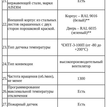
21.
Есть
нержавеющей стали, марки
AISI304
Корпус – RAL 9016
Внешний корпус из стальных
(белый)**
22.
листов окрашенных с двух
Дверь – RAL 6035
сторон порошковой краской.
(зеленый)**
ЧЭПТ-3-100П (от -80 до
23.
Тип датчика температуры
+200°С)
высокопроизводительный
24.
Тип конвекции
вентилятор
Частота вращения (об./мин),
25.
1300
не менее
Программирование
26.
максимальной температуры
Есть
отключения
27.
Пожарный датчик
Есть