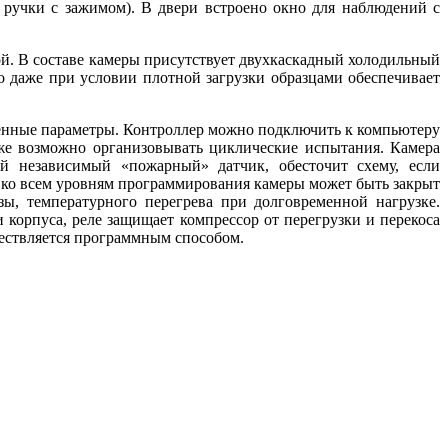
и ручки с зажимом). В двери встроено окно для наблюдений с
й. В составе камеры присутствует двухкаскадный холодильный
 даже при условии плотной загрузки образцами обеспечивает
ленные параметры. Контроллер можно подключить к компьютеру
кже возможно организовывать циклические испытания. Камера
й независимый «пожарный» датчик, обесточит схему, если
п ко всем уровням программирования камеры может быть закрыт
ы, температурного перегрева при долговременной нагрузке.
 корпуса, реле защищает компрессор от перегрузки и перекоса
ществляется программным способом.