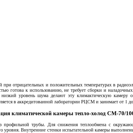
ний при отрицательных и положительных температурах в радиоэ
стью готова к использованию, не требует сборки и наладочны
и низкий уровень шума делают эту климактическую камеру
ляется в аккредитованной лаборатории РЦСМ и занимает от 1 до
ация климатической камеры тепло-холод СМ-70/10
из профильной трубы. Для снижения теплообмена с окружающ
ного уровня. Внутренние стенки испытательной камеры выполне