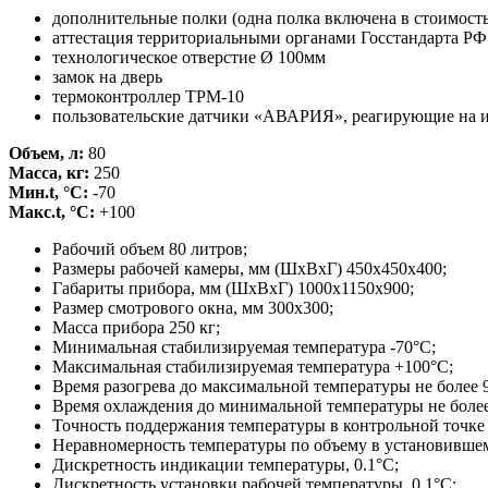
дополнительные полки (одна полка включена в стоимость
аттестация территориальными органами Госстандарта РФ
технологическое отверстие Ø 100мм
замок на дверь
термоконтроллер ТРМ-10
пользовательские датчики «АВАРИЯ», реагирующие на и
Объем, л:
80
Масса, кг:
250
Мин.t, °С:
-70
Макс.t, °С:
+100
Рабочий объем 80 литров;
Размеры рабочей камеры, мм (ШхВхГ) 450х450х400;
Габариты прибора, мм (ШхВхГ) 1000х1150х900;
Размер смотрового окна, мм 300х300;
Масса прибора 250 кг;
Минимальная стабилизируемая температура -70°С;
Максимальная стабилизируемая температура +100°С;
Время разогрева до максимальной температуры не более 
Время охлаждения до минимальной температуры не более
Точность поддержания температуры в контрольной точке
Неравномерность температуры по объему в установивше
Дискретность индикации температуры, 0.1°С;
Дискретность установки рабочей температуры, 0.1°С;