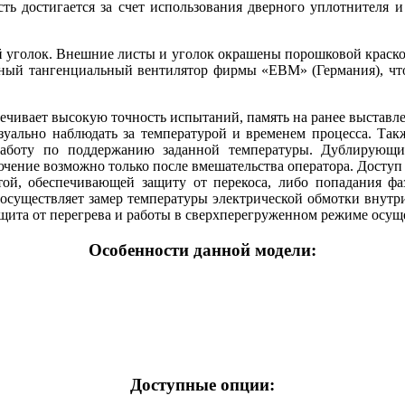
сть достигается за счет использования дверного уплотнителя 
й уголок. Внешние листы и уголок окрашены порошковой краско
льный тангенциальный вентилятор фирмы «EBM» (Германия), что
печивает высокую точность испытаний, память на ранее выстав
зуально наблюдать за температурой и временем процесса. Та
аботу по поддержанию заданной температуры. Дублирующи
ючение возможно только после вмешательства оператора. Досту
ой, обеспечивающей защиту от перекоса, либо попадания фаз
осуществляет замер температуры электрической обмотки внутри
Защита от перегрева и работы в сверхперегруженном режиме осу
Особенности данной модели:
Доступные опции: