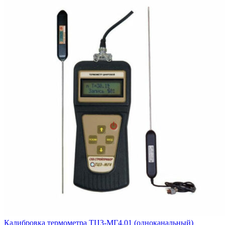
Калибровка термометра ТЦ3-МГ4.01 (одноканальный)