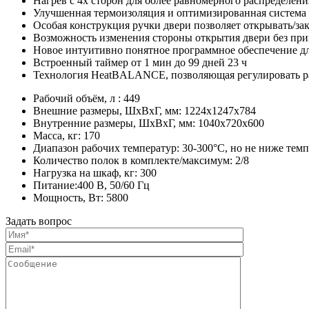
Нагрев с 4х сторон для более равномерного распределен
Улучшенная термоизоляция и оптимизированная система 
Особая конструкция ручки двери позволяет открывать/зак
Возможность изменения стороны открытия двери без пр
Новое интуитивно понятное программное обеспечение 
Встроенный таймер от 1 мин до 99 дней 23 ч
Технология HeatBALANCE, позволяющая регулировать ра
Рабочий объём, л : 449
Внешние размеры, ШхВхГ, мм: 1224х1247х784
Внутренние размеры, ШхВхГ, мм: 1040х720х600
Масса, кг: 170
Диапазон рабочих температур: 30-300°С, но не ниже те
Количество полок в комплекте/максимум: 2/8
Нагрузка на шкаф, кг: 300
Питание:400 В, 50/60 Гц
Мощность, Вт: 5800
Задать вопрос