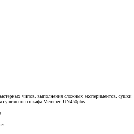
пьютерных чипов, выполнения сложных экспериментов, сушки
ия сушильного шкафа Memmert UN450plus
s
е: