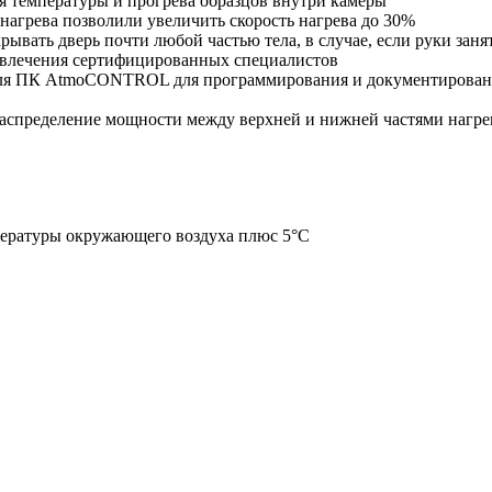
ия температуры и прогрева образцов внутри камеры
нагрева позволили увеличить скорость нагрева до 30%
рывать дверь почти любой частью тела, в случае, если руки заня
ивлечения сертифицированных специалистов
для ПК AtmoCONTROL для программирования и документирован
спределение мощности между верхней и нижней частями нагре
мпературы окружающего воздуха плюс 5°С