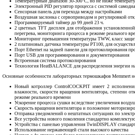
Температурный диапазон 30-300°С, но не ниже температ
Электронный PID регулятор процесса с системой самоди
Сенсорная панель для перехода между настройками
Воздушная заслонка с сервоприводом и регулировкой от
Программируемый таймер до 99 дней 23 ч.
2 цветных TFT дисплея для отображения установленной
перегрева, мониторинга процесса в режиме реального вре
Мониторинг превышения температуры TWW, класс защиты
2 платиновых датчика температуры РТ100, для осуществл
Порт Ethernet на задней панели для протоколирования пр
Порт USB для программирования и документирования
Встроенная система протоколирования
Технология HeatBALANCE для распределения энергии на
Основные особенности лабораторных термошкафов Memmert но
Новый котроллер ControlCOCKPIT имеет 2 исполнения
влажности, скорости вращения вентилятора, степени от
режиме реального времени
Ускорение процесса сушки вследствие увеличения воздуш
Скорость вращения вентилятора и положение моторизир
Отправка уведомлений о нештатных ситуациях по элек
Все устройства нового поколения стандартно комплекту
Устройства с панелью управления TwinDISPLAY станда
Использование нержавеющей стали высокого качества