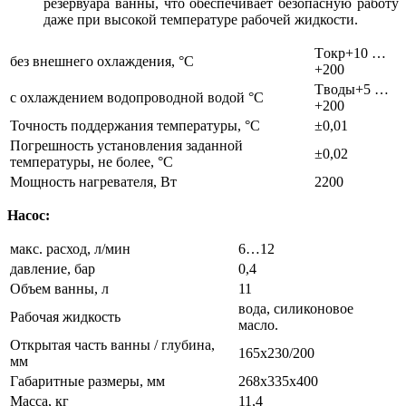
резервуара ванны, что обеспечивает безопасную работу
даже при высокой температуре рабочей жидкости.
Tокр+10 …
без внешнего охлаждения, °С
+200
Tводы+5 …
с охлаждением водопроводной водой °С
+200
Точность поддержания температуры, °С
±0,01
Погрешность установления заданной
±0,02
температуры, не более, °С
Мощность нагревателя, Вт
2200
Насос:
макс. расход, л/мин
6…12
давление, бар
0,4
Объем ванны, л
11
вода, силиконовое
Рабочая жидкость
масло.
Открытая часть ванны / глубина,
165х230/200
мм
Габаритные размеры, мм
268х335х400
Масса, кг
11,4