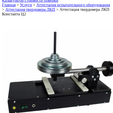
Калькулятор стоимости поверки
Главная
>
Услуги
>
Аттестация испытательного оборудования
>
Аттестация твердомера ЛКП
>
Аттестация твердомера ЛКП
Константа Ц2