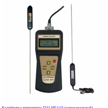
Калибровка термометра ТЦ3-МГ4.03 (одноканальный)