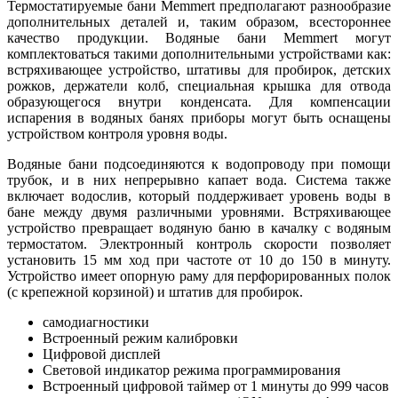
Термостатируемые бани Memmert предполагают разнообразие
дополнительных деталей и, таким образом, всестороннее
качество продукции. Водяные бани Memmert могут
комплектоваться такими дополнительными устройствами как:
встряхивающее устройство, штативы для пробирок, детских
рожков, держатели колб, специальная крышка для отвода
образующегося внутри конденсата. Для компенсации
испарения в водяных банях приборы могут быть оснащены
устройством контроля уровня воды.
Водяные бани подсоединяются к водопроводу при помощи
трубок, и в них непрерывно капает вода. Система также
включает водослив, который поддерживает уровень воды в
бане между двумя различными уровнями. Встряхивающее
устройство превращает водяную баню в качалку с водяным
термостатом. Электронный контроль скорости позволяет
установить 15 мм ход при частоте от 10 до 150 в минуту.
Устройство имеет опорную раму для перфорированных полок
(с крепежной корзиной) и штатив для пробирок.
самодиагностики
Встроенный режим калибровки
Цифровой дисплей
Световой индикатор режима программирования
Встроенный цифровой таймер от 1 минуты до 999 часов