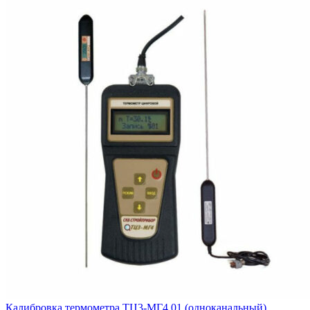
Калибровка термометра ТЦ3-МГ4.01 (одноканальный)