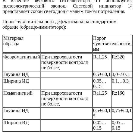
В качестве звукового сигнализатора 15 используется
пьезоэлектрический звонок. Световой индикатор 14
представляет собой светодиод с малым током потребления.
Порог чувствительности дефектоскопа на стандартном
образце (образце-иммитаторе):
Материал
Порог
образца
чувствительности,
мм
Ферромагнитный
При шероховатости
Ra1,25
Rz320
поверхности контроля
не более,
Глубина ИД
0,5+/-0,1
3,0+/-0,1
Ширина ИД
0,05…
0,1…0,3
0,15
Немагнитный
При шероховатости
Ra1,25
Rz160
поверхности контроля
не более,
Глубина ИД
0,5+/-0,1
0,75+/-0,1
*
Ширина ИД
0,05…
0,05…
0,15
0,15