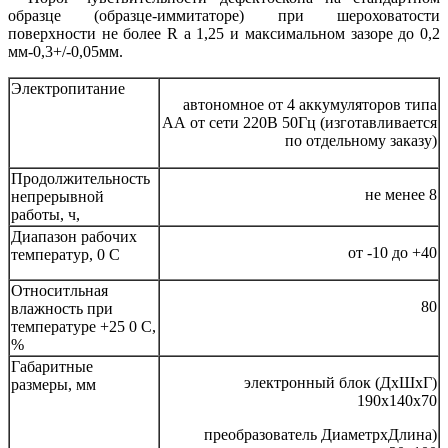
образце (образце-иммитаторе) при шероховатости
поверхности не более R a 1,25 и максимальном зазоре до 0,2
мм-0,3+/-0,05мм.
Электропитание
автономное от 4 аккумуляторов типа
АА от сети 220В 50Гц (изготавливается
по отдельному заказу)
Продолжительность
не менее 8
непрерывной
работы, ч,
Диапазон рабочих
от -10 до +40
температур, 0 C
Относитльная
80
влажность при
температуре +25 0 C,
%
Габаритные
электронный блок (ДхШхГ)
размеры, мм
190x140x70
преобразователь ДиаметрхДлина)