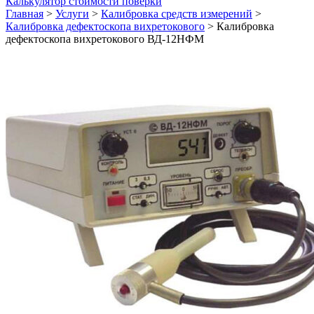
Калькулятор стоимости поверки
Главная
>
Услуги
>
Калибровка средств измерений
>
Калибровка дефектоскопа вихретокового
>
Калибровка
дефектоскопа вихретокового ВД-12НФМ