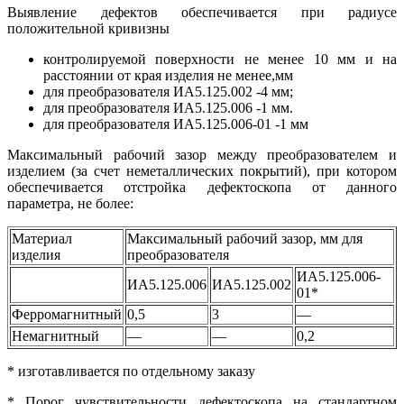
Выявление дефектов обеспечивается при радиусе
положительной кривизны
контролируемой поверхности не менее 10 мм и на
расстоянии от края изделия не менее,мм
для преобразователя ИА5.125.002 -4 мм;
для преобразователя ИА5.125.006 -1 мм.
для преобразователя ИА5.125.006-01 -1 мм
Максимальный рабочий зазор между преобразователем и
изделием (за счет неметаллических покрытий), при котором
обеспечивается отстройка дефектоскопа от данного
параметра, не более:
Материал
Максимальный рабочий зазор, мм для
изделия
преобразователя
ИА5.125.006-
ИА5.125.006
ИА5.125.002
01*
Ферромагнитный
0,5
3
—
Немагнитный
—
—
0,2
* изготавливается по отдельному заказу
* Порог чувствительности дефектоскопа на стандартном