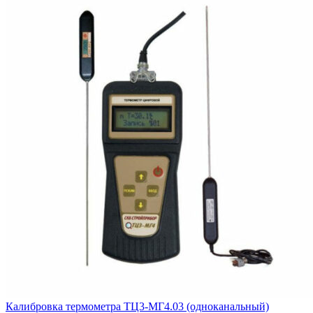
Калибровка термометра ТЦ3-МГ4.03 (одноканальный)