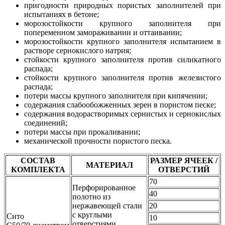
пригодности природных пористых заполнителей при
испытаниях в бетоне;
морозостойкости крупного заполнителя при
попеременном замораживании и оттаивании;
морозостойкости крупного заполнителя испытанием в
растворе сернокислого натрия;
стойкости крупного заполнителя против силикатного
распада;
стойкости крупного заполнителя против железистого
распада;
потери массы крупного заполнителя при кипячении;
содержания слабообожженных зерен в пористом песке;
содержания водорастворимых сернистых и сернокислых
соединений;
потери массы при прокаливании;
механической прочности пористого песка.
СОСТАВ
РАЗМЕР ЯЧЕЕК /
МАТЕРИАЛ
КОМПЛЕКТА
ОТВЕРСТИЙ
70
Перфорированное
40
полотно из
нержавеющей стали
20
с круглыми
Сито
10
отверстиями