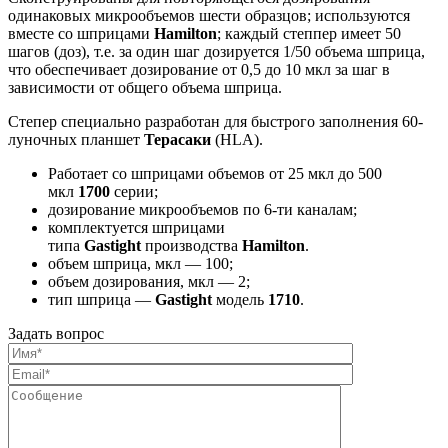
одинаковых микрообъемов шести образцов; используются
вместе со шприцами
Hamilton
; каждый степпер имеет 50
шагов (доз), т.е. за один шаг дозируется 1/50 объема шприца,
что обеспечивает дозирование от 0,5 до 10 мкл за шаг в
зависимости от общего объема шприца.
Cтепер специально разработан для быстрого заполнения 60-
луночных планшет
Терасаки
(HLA).
Работает со шприцами объемов от 25 мкл до 500
мкл
1700
серии;
дозирование микрообъемов по 6-ти каналам;
комплектуется шприцами
типа
Gastight
производства
Hamilton
.
объем шприца, мкл — 100;
объем дозирования, мкл — 2;
тип шприца —
Gastight
модель
1710
.
Задать вопрос