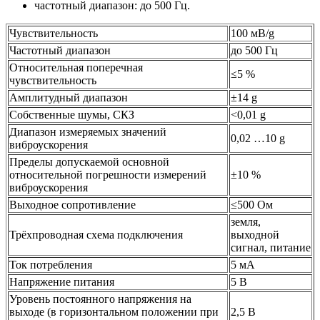
частотный диапазон: до 500 Гц.
Чувствительность
100 мВ/g
Частотный диапазон
до 500 Гц
Относительная поперечная
≤5 %
чувствительность
Амплитудный диапазон
±14 g
Собственные шумы, СКЗ
<0,01 g
Диапазон измеряемых значений
0,02 …10 g
виброускорения
Пределы допускаемой основной
относительной погрешности измерений
±10 %
виброускорения
Выходное сопротивление
≤500 Ом
земля,
Трёхпроводная схема подключения
выходной
сигнал, питание
Ток потребления
5 мА
Напряжение питания
5 В
Уровень постоянного напряжения на
выходе (в горизонтальном положении при
2,5 В