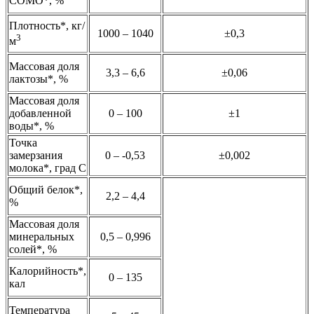
СОМО*, %
Плотность*, кг/
1000 – 1040
±0,3
3
м
Массовая доля
3,3 – 6,6
±0,06
лактозы*, %
Массовая доля
добавленной
0 – 100
±1
воды*, %
Точка
замерзания
0 – -0,53
±0,002
молока*, град С
Общий белок*,
2,2 – 4,4
%
Массовая доля
минеральных
0,5 – 0,996
солей*, %
Калорийность*,
0 – 135
кал
Температура