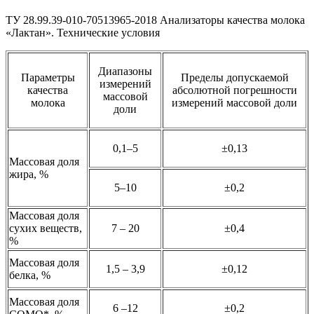
ТУ 28.99.39-010-70513965-2018 Анализаторы качества молока
«Лактан». Технические условия
Диапазоны
Параметры
Пределы допускаемой
измерений
качества
абсолютной погрешности
массовой
молока
измерений массовой доли
доли
0,1–5
±0,13
Массовая доля
жира, %
5–10
±0,2
Массовая доля
сухих веществ,
7 – 20
±0,4
%
Массовая доля
1,5 – 3,9
±0,12
белка, %
Массовая доля
6 –12
±0,2