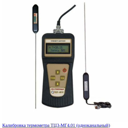
Калибровка термометра ТЦ3-МГ4.01 (одноканальный)