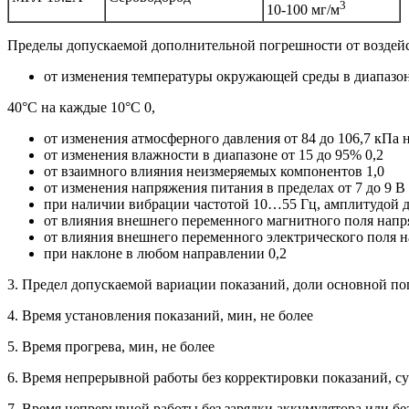
3
10-100 мг/м
Пределы допускаемой дополнительной погрешности от воздей
от изменения температуры окружающей среды в диапазон
40°С на каждые 10°С 0,
от изменения атмосферного давления от 84 до 106,7 кПа н
от изменения влажности в диапазоне от 15 до 95% 0,2
от взаимного влияния неизмеряемых компонентов 1,0
от изменения напряжения питания в пределах от 7 до 9 В 
при наличии вибрации частотой 10…55 Гц, амплитудой до
от влияния внешнего переменного магнитного поля напр
от влияния внешнего переменного электрического поля н
при наклоне в любом направлении 0,2
3. Предел допускаемой вариации показаний, доли основной по
4. Время установления показаний, мин, не более
5. Время прогрева, мин, не более
6. Время непрерывной работы без корректировки показаний, су
7. Время непрерывной работы без зарядки аккумулятора или без