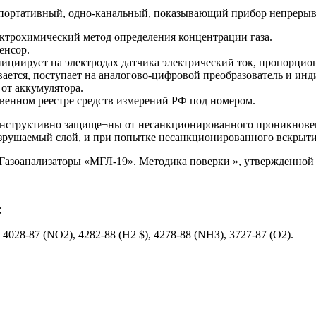
 портативный, одно-канальный, показывающий прибор непрерыв
ктрохимический метод определения концентрации газа.
енсор.
ициирует на электродах датчика электрический ток, пропорцио
вается, поступает на аналогово-цифровой преобразователь и и
от аккумулятора.
венном реестре средств измерений РФ под номером.
конструктивно защище¬ны от несанкционированного проникнове
разрушаемый слой, и при попытке несанкционированного вскрыти
«Газоанализаторы «МГЛ-19». Методика поверки », утвержденной 
;
028-87 (NO2), 4282-88 (Н2 $), 4278-88 (NНЗ), 3727-87 (О2).