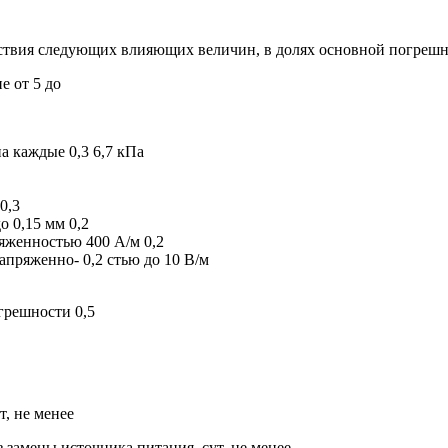
ствия следующих влияющих величин, в долях основной погреш
е от 5 до
а каждые 0,3 6,7 кПа
0,3
 0,15 мм 0,2
яженностью 400 А/м 0,2
апряженно- 0,2 стью до 10 В/м
грешности 0,5
т, не менее
 замены источника питания, сут, не менее