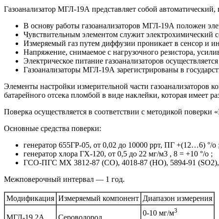
Газоанализатор МГЛ-19А представляет собой автоматический,
В основу работы газоанализаторов МГЛ-19А положен эле
Чувствительным элементом служит электрохимический с
Измеряемый газ путем диффузии проникает в сенсор и ин
Напряжение, снимаемое с нагрузочного резистора, усили
Электрическое питание газоанализаторов осуществляется 
Газоанализаторы МГЛ-19А зарегистрированы в государст
Элементы настройки измерительной части газоанализаторов 
батарейного отсека пломбой в виде наклейки, которая имеет 
Поверка осуществляется в соответствии с методикой поверки 
Основные средства поверки:
генератор 655ГР-05, от 0,02 до 10000 ррт, ПГ +(12…6) °/о 
генератор хлора ГХ-120, от 0,5 до 22 мг/м3 , 8 = +10 °/о ;
ГСО-ПГС МХ 3812-87 (СО), 4018-87 (НО), 5894-91 (SO2), 4
Межповерочный интервал — 1 год.
Модификация
Измеряемый компонент
Диапазон измерения
3
0-10 мг/м
МГЛ-19.2А
Сероводород