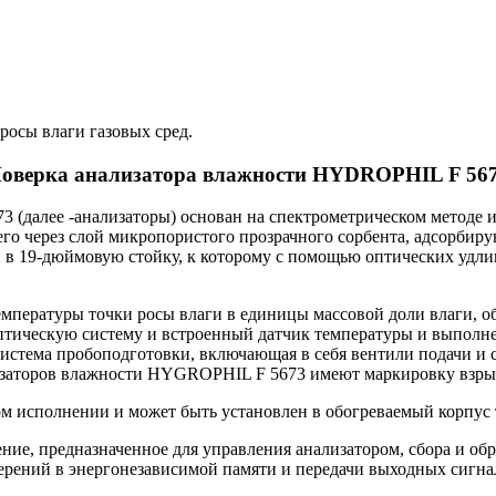
росы влаги газовых сред.
оверка анализатора влажности HYDROPHIL F 56
(далее -анализаторы) основан на спектрометрическом методе 
его через слой микропористого прозрачного сорбента, адсорби
и в 19-дюймовую стойку, к которому с помощью оптических удли
пературы точки росы влаги в единицы массовой доли влаги, об
птическую систему и встроенный датчик температуры и выполне
истема пробоподготовки, включающая в себя вентили подачи и с
лизаторов влажности HYGROPHIL F 5673 имеют маркировку взры
исполнении и может быть установлен в обогреваемый корпуc т
ние, предназначенное для управления анализатором, сбора и об
мерений в энергонезависимой памяти и передачи выходных сигна