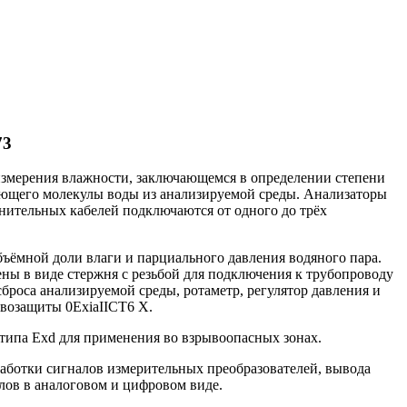
73
измерения влажности, заключающемся в определении степени
рующего молекулы воды из анализируемой среды. Анализаторы
нительных кабелей подключаются от одного до трёх
ъёмной доли влаги и парциального давления водяного пара.
ны в виде стержня с резьбой для подключения к трубопроводу
броса анализируемой среды, ротаметр, регулятор давления и
возащиты 0ExiaIICT6 X.
ипа Exd для применения во взрывоопасных зонах.
работки сигналов измерительных преобразователей, вывода
лов в аналоговом и цифровом виде.