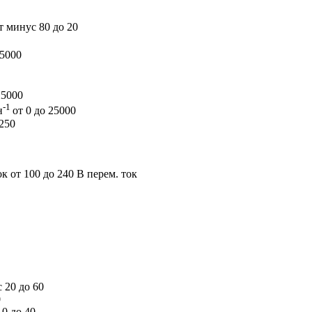
т минус 80 до 20
25000
25000
-1
н
от 0 до 25000
250
к от 100 до 240 В перем. ток
 20 до 60
0
0 до 40