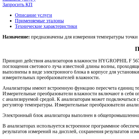
Запросить КП
Описание услуги
Применяемые эталоны
Технические характеристики
Назначение:
предназначены для измерения температуры точки 
П
Принцип действия анализаторов влажности HYGROPHIL F 5673 
поглощения светового луча известной длины волны, проходящ
выполнены в виде электронного блока в корпусе для установк
измерительных преобразователей влажности.
Анализаторы имеют встроенную функцию пересчета единиц тем
Измерительные преобразователи влажности включают в себя о
с анализируемой средой. К анализаторам может подключаться с
регулятор температуры. Измерительные преобразователи ана
Электронный блок анализатора выполнен в общепромышленном 
В анализаторах используется встроенное программное обеспече
результатов измерений на дисплей, сохранения результатов из