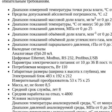
обязательным требованиям.
Диапазон измерений температуры точки росы влаги, ºС о
Пределы допускаемой абсолютной погрешности, ºС ±2
3
Диапазон показаний массовой доли влаги, мг/м
от 0 до 
Диапазон показаний температуры, ºС от минус 50 до 100
Диапазон показаний давления, МПа от 0 до 25
-1
Диапазон показаний объёмной доли влаги, млн
от 0 до 
Диапазон показаний объёмной доли углекислого газа, мл
Диапазон показаний парциального давления, гПа от 0 до 
Выходные сигналы
Аналоговые (0)4-20 мА
Цифровые Ethernet, Modbus, RS 232, Profibus,USB
Параметры электрического питания: от 10 до 36 В пост. то
Потребляемая мощность, Вт 110
Габаритные размеры (ширина х высота х глубина), мм
Электронный блок 483 х 192 х 212
Измерительный преобразователь 53 х 75 х 25
Масса, кг, не более 8,5
Средний срок службы, лет 8
Средняя наработка на отказ, ч 4800
Условия эксплуатации
Диапазон температуры анализируемой среды, ºС от минус
Диапазон давлений анализируемой среды, МПа от 0 до 2
Диапазон температуры окружающей среды, oС от минус 1