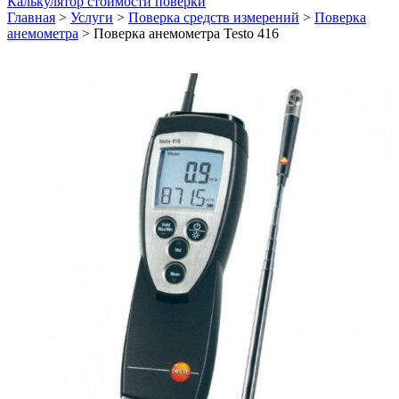
Калькулятор стоимости поверки
Главная
>
Услуги
>
Поверка средств измерений
>
Поверка
анемометра
>
Поверка анемометра Testo 416