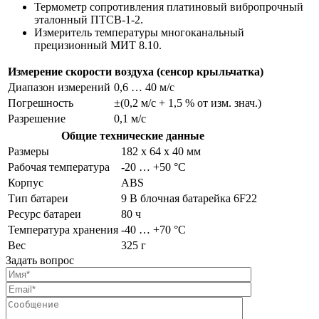
Термометр сопротивления платиновый вибропрочный
эталонный ПТСВ-1-2.
Измеритель температуры многоканальный
прецизионный МИТ 8.10.
Измерение скорости воздуха (сенсор крыльчатка)
Диапазон измерений
0,6 … 40 м/с
Погрешность
±(0,2 м/с + 1,5 % от изм. знач.)
Разрешение
0,1 м/с
Общие технические данные
Размеры
182 x 64 x 40 мм
Рабочая температура
-20 … +50 °C
Корпус
ABS
Тип батареи
9 В блочная батарейка 6F22
Ресурс батареи
80 ч
Температура хранения
-40 … +70 °C
Вес
325 г
Задать вопрос