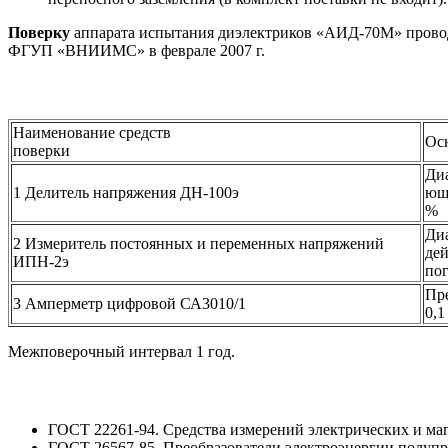
Поверку
аппарата испытания диэлектриков «АИД-70М» провод
ФГУП «ВНИИМС» в феврале 2007 г.
Наименование средств
Ос
поверки
Диа
1 Делитель напряжения ДН-100э
ющи
%
Диа
2 Измеритель постоянных и переменных напряжений
дей
ИПН-2э
пог
Пре
3 Амперметр цифровой СА3010/1
0,1
Межповерочный интервал 1 год.
ГОСТ 22261-94. Средства измерений электрических и ма
ГОСТ 26567-85. Преобразователи электроэнергии полуп