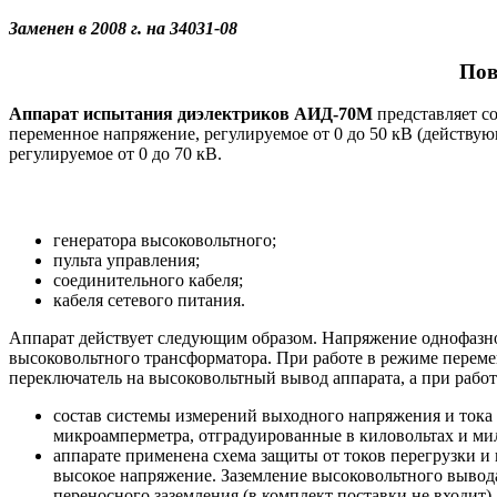
Заменен в 2008 г. на 34031-08
Пов
Аппарат испытания диэлектриков АИД-70М
представляет с
переменное напряжение, регулируемое от 0 до 50 кВ (действую
регулируемое от 0 до 70 кВ.
генератора высоковольтного;
пульта управления;
соединительного кабеля;
кабеля сетевого питания.
Аппарат действует следующим образом. Напряжение однофазно
высоковольтного трансформатора. При работе в режиме перем
переключатель на высоковольтный вывод аппарата, а при рабо
состав системы измерений выходного напряжения и тока
микроамперметра, отградуированные в киловольтах и мил
аппарате применена схема защиты от токов перегрузки и
высокое напряжение. Заземление высоковольтного вывода
переносного заземления (в комплект поставки не входит).