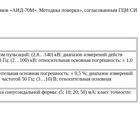
риков «АИД-70М». Методика поверки», согласованным ГЦИ СИ
 пульсаций: (2,8.. .140) кВ; диапазон измерений действ
Гц: (2…100) кВ; относительная основная погрешность: ± 1,0
ительная основная погрешность: ± 0,5 %; диапазон измерений
астотой 50 Гц: (3…10) В; относительная основная
 синусоидальной формы: (5; 10; 20; 50) мА; класс точности: