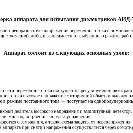
ерка аппарата для испытания диэлектриков АИД
обой преобразователь напряжения переменного тока с номинальн
щие значения), либо, в зависимости от выбранного режима рабо
Аппарат состоит из следующих основных узлов:
й сети переменного тока поступает на регулирующий автотранс
енного тока высокое напряжение с вторичной обмотки высоково
те в режиме постоянного тока — поступает на однополупериодны
 входят делитель высокого напряжения и амплитудный детектор
лиамперах, встроенные в пульт управления.
 короткого замыкания, а также схема защиты от перенапряжения
 аппарата при снятии напряжения осуществляется через обмотк