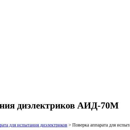
ания диэлектриков АИД-70М
рата для испытания диэлектриков
>
Поверка аппарата для испы