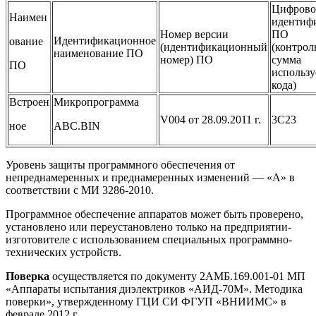
Цифрово
Наимен
идентиф
Номер версии
ПО
Идентификационное
ование
(идентификационный
(контрол
наименование ПО
номер) ПО
сумма
ПО
использу
кода)
Встроен
Микропрограмма
V004 от 28.09.2011 г.
3C23
ное
ABC.BIN
Уровень защиты программного обеспечения от
непреднамеренных и преднамеренных изменений — «А» в
соответствии с МИ 3286-2010.
Программное обеспечение аппаратов может быть проверено,
установлено или переустановлено только на предприятии-
изготовителе с использованием специальных программно-
технических устройств.
Поверка
осуществляется по документу 2АМБ.169.001-01 МП
«Аппараты испытания диэлектриков «АИД-70М». Методика
поверки», утвержденному ГЦИ СИ ФГУП «ВНИИМС» в
феврале 2012 г.