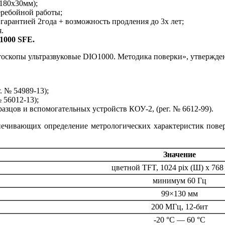
х180х30мм);
еребойной работы;
 гарантией 2года + возможность продления до 3х лет;
.
1000 SFE.
оскопы ультразвуковые DIO1000. Методика поверки», утвержде
 № 54989-13);
 56012-13);
азцов и вспомогательных устройств КОУ-2, (рег. № 6612-99).
печивающих определение метрологических характеристик пове
Значение
цветной TFT, 1024 pix (Ш) х 768 
минимум 60 Гц
99×130 мм
200 МГц, 12-бит
-20 °C — 60 °C