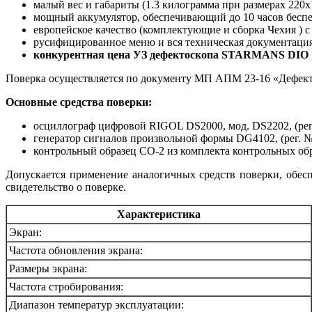
малый вес и габариты (1.3 килограмма при размерах 220
мощный аккумулятор, обеспечивающий до 10 часов бесп
европейское качество (комплектующие и сборка Чехия ) с
русифицированное меню и вся техническая документация
конкурентная цена УЗ дефектоскопа STARMANS DIO 
Поверка осуществляется по документу МП АПМ 23-16 «Дефект
Основные средства поверки:
осциллограф цифровой RIGOL DS2000, мод. DS2202, (рег.
генератор сигналов произвольной формы DG4102, (рег. №
контрольный образец СО-2 из комплекта контрольных обр
Допускается применение аналогичных средств поверки, обес
свидетельство о поверке.
Характеристика
Экран:
Частота обновления экрана:
Размеры экрана:
Частота стробирования:
Диапазон температур эксплуатации: