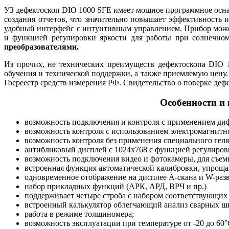
УЗ дефектоскоп DIO 1000 SFE имеет мощное программное осн
создания отчетов, что значительно повышает эффективность и
удобный интерфейс с интуитивным управлением. Прибор может
и функцией регулировки яркости для работы при солнечно
преобразователями.
Из прочих, не технических преимуществ дефектоскопа DIO 
обучения и технической поддержки, а также приемлемую цену
Госреестр средств измерения РФ. Свидетельство о поверке деф
Особенности и
возможность подключения и контроля с применением ди
возможность контроля с использованием электромагнитно
возможность контроля без применения специального геля 
антибликовый дисплей с 1024х768 с функцией регулиров
возможность подключения видео и фотокамеры, для съем
встроенная функция автоматической калибровки, упроща
одновременное отображение на дисплее А-скана и W-раз
набор прикладных функций (АРК, АРД, ВРЧ и пр.)
поддерживает четыре строба с набором соответствующих
встроенный калькулятор облегчающий анализ сварных ш
работа в режиме толщиномера;
возможность эксплуатации при температуре от -20 до 60°