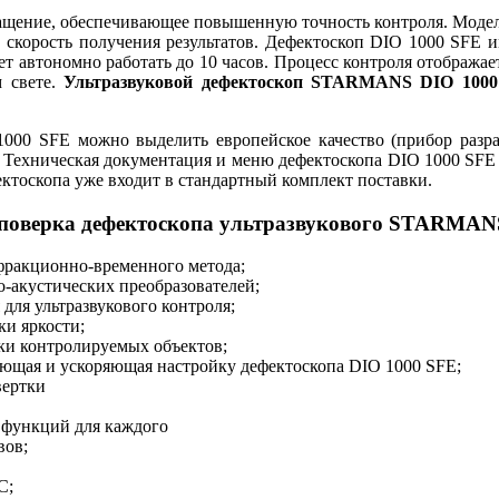
ащение, обеспечивающее повышенную точность контроля. Модел
 скорость получения результатов. Дефектоскоп DIO 1000 SFE им
 автономно работать до 10 часов. Процесс контроля отображае
м свете.
Ультразвуковой дефектоскоп STARMANS DIO 1000
1000 SFE можно выделить европейское качество (прибор разра
. Техническая документация и меню дефектоскопа DIO 1000 SFE 
ектоскопа уже входит в стандартный комплект поставки.
 поверка дефектоскопа ультразвукового STARMAN
фракционно-временного метода;
-акустических преобразователей;
для ультразвукового контроля;
ки яркости;
ки контролируемых объектов;
ющая и ускоряющая настройку дефектоскопа DIO 1000 SFE;
вертки
 функций для каждого
вов;
С;