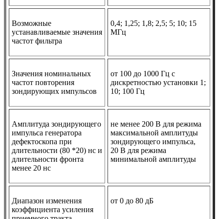
Возможные
0,4; 1,25; 1,8; 2,5; 5; 10; 15
устанавливаемые значения
МГц
частот фильтра
Значения номинальных
от 100 до 1000 Гц с
частот повторения
дискретностью установки 1;
зондирующих импульсов
10; 100 Гц
Амплитуда зондирующего
не менее 200 В для режима
импульса генератора
максимальной амплитуды
дефектоскопа при
зондирующего импульса,
длительности (80 *20) нс и
20 В для режима
длительности фронта
минимальной амплитуды
менее 20 нс
Диапазон изменения
от 0 до 80 дБ
коэффициента усиления
приемного тракта