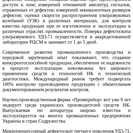
доступе к ним; измерений отношений амплитуд сигналов,
отраженных от дефектов; измерений эквивалентных размеров
дефектов; оценки скорости распространения ультразвуковых
колебаний (УЗК) в различных материалах, для контроля
качества продукции при ее изготовлении и эксплуатации в
различных отраслях промышленности. Поверка дефектоскопа
ультразвукового УД3-71
осуществляется в аккредитованной
лаборатории РЦСМ и занимает от 1 до 5 дней.
Современное развитие промышленного производства и
передовой зарубежный опыт показывают, что создание
конкурентоспособной продукции, обеспечение ее надежности
в процессе эксплуатации невозможны без широкого
применения средств и технологий НК и технической
диагностики. Международный рынок требует подвергать
100% контролю производимую продукцию с обязательным
документированием результатов контроля.
Научно-производственная фирма «Промприбор» вот уже 9 лет
лидирует среди украинских производителей средств НК.
Выпускаемая ею аппаратура широко известна и
эксплуатируется на многих промышленных предприятиях
Украины и стран Содружества.
Микропроцессорный дефектоскоп третьего поколения УД3-71,