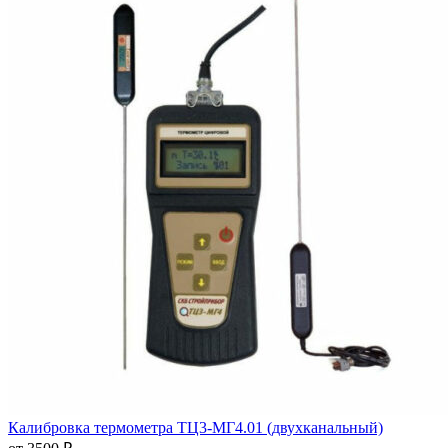
Калибровка термометра ТЦ3-МГ4.01 (двухканальный)