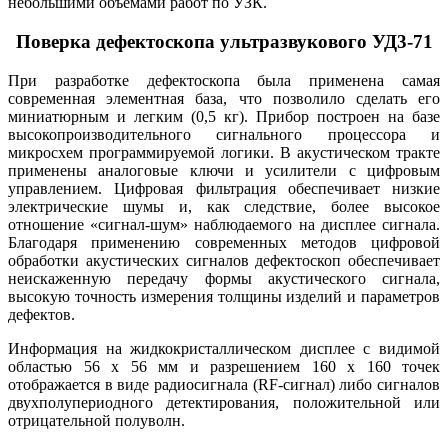
небольшими объемами работ по УЗК.
Поверка дефектоскопа ультразвукового УД3-71
При разработке дефектоскопа была применена самая
современная элементная база, что позволило сделать его
миниатюрным и легким (0,5 кг). Прибор построен на базе
высокопроизводительного сигнального процессора и
микросхем программируемой логики. В акустическом тракте
применены аналоговые ключи и усилители с цифровым
управлением. Цифровая фильтрация обеспечивает низкие
электрические шумы и, как следствие, более высокое
отношение «сигнал-шум» наблюдаемого на дисплее сигнала.
Благодаря применению современных методов цифровой
обработки акустических сигналов дефектоскоп обеспечивает
неискаженную передачу формы акустического сигнала,
высокую точность измерения толщины изделий и параметров
дефектов.
Информация на жидкокристаллическом дисплее с видимой
областью 56 х 56 мм и разрешением 160 х 160 точек
отображается в виде радиосигнала (RF-сигнал) либо сигналов
двухполупериодного детектирования, положительной или
отрицательной полуволн.