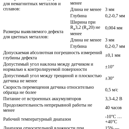
менее
для немагнитных металлов и
сплавов:
Длина не менее
3 мм
Глубина
0,2-0,7 мм
Ширина при
R
3,2 (R
20) не
0,004 мм
a
z
Размеры выявляемого дефекта
менее
для цветных металлов:
Длина не менее
3 мм
Глубина
0,2-0,7 мм
Допускаемая абсолютная погрешность измерений
±0,1 мм
глубины дефекта
Допустимый угол наклона между датчиком и
±10°
нормалью к контролируемой поверхности
Допустимый угол между трещиной и плоскостью
±30°
датчика не менее
Скорость перемещения датчика относительно
0,5 м/с
образца не более
Питание от встроенных аккумуляторов
3,3-4,2 В
Продолжительность непрерывной работы не
40 часов
менее
-10°С …
Рабочий температурный диапазон
+40°С
Диапазон относительной влажности при
15% —