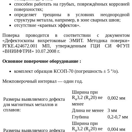
способен работать на грубых, повреждённых коррозией
поверхностях;
определяет трещины в условиях неоднородной
структуры металла, например, в зоне сварных швов;
отсутствие «краевых эффектов».
Поверка проводится в соответствии с документом
«Дефектоскопы вихретоковые ЭМИТ. Методика поверки»
РГКЕ.424672.001 МП, утвержденным ГЦИ СИ ФГУП
«ВНИИФТРИ» 10.07.2008 г.
Основное поверочное оборудование :
комплект образцов КСОП-70 (погрешность ± 5 °/о).
Межповерочный интервал — один год.
Ширина при
R
3,2 (R
20) не
0,002 мм
Размеры выявляемого дефекта
a
z
менее
для магнитных металлов и
сплавов:
Длина не менее
3 мм
Глубина
0,2-0,7 мм
Ширина при
R
3,2 (R
20) не
0,004 мм
Размеры выявляемого дефекта
a
z