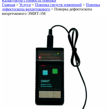
Калькулятор стоимости поверки
Главная
>
Услуги
>
Поверка средств измерений
>
Поверка
дефектоскопа вихретокового
>
Поверка дефектоскопа
вихретокового ЭМИТ-1М