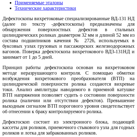
Применяемые эталоны
Технические характеристики
Дефектоскопы вихретоковые специализированные ВД-131 НД
(далее по тексту -дефектоскопы) предназначены для
обнаружения поверхностных дефектов в стальных
цилиндрических роликах диаметром 32 мм и длиной 52 мм из
состава подшипников качения № 2726, используемых в
буксовых узлах грузовых и пассажирских железнодорожных
вагонов. Поверка дефектоскопа вихретокового ВД3-131НД
и
занимает от 1 до 5 дней.
Принцип работы дефектоскопа основан на вихретоковом
методе неразрушающего контроля. С помощью обмотки
возбуждения вихретокового преобразователя (ВТП) на
цилиндрической поверхности ролика создаются вихревые
токи. Анализ амплитуды наводимого в приемной катушке
ВТП напряжения позволяет судить о состоянии поверхности
ролика (наличии или отсутствии дефектов). Превышение
выходным сигналом ВТП порогового уровня свидетельствует
об отнесении к браку контролируемого ролика.
Дефектоскоп состоит из электронного блока, подающей
кассеты для роликов, приемочного стыкового узла для годных
роликов и лотка для забракованных роликов.