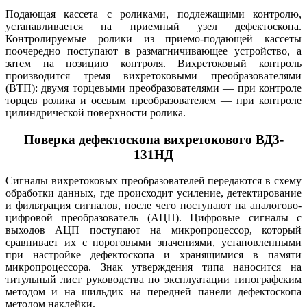
Подающая кассета с роликами, подлежащими контролю,
устанавливается на приемный узел дефектоскопа.
Контролируемые ролики из приемо-подающей кассеты
поочередно поступают в размагничивающее устройство, а
затем на позицию контроля. Вихретоковый контроль
производится тремя вихретоковыми преобразователями
(ВТП): двумя торцевыми преобразователями — при контроле
торцев ролика и осевым преобразователем — при контроле
цилиндрической поверхности ролика.
Поверка дефектоскопа вихретокового ВД3-
131НД
Сигналы вихретоковых преобразователей передаются в схему
обработки данных, где происходит усиление, детектирование
и фильтрация сигналов, после чего поступают на аналогово-
цифровой преобразователь (АЦП). Цифровые сигналы с
выходов АЦП поступают на микропроцессор, который
сравнивает их с пороговыми значениями, установленными
при настройке дефектоскопа и хранящимися в памяти
микропроцессора. Знак утверждения типа наносится на
титульный лист руководства по эксплуатации типографским
методом и на шильдик на передней панели дефектоскопа
методом наклейки.