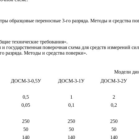
ры образцовые переносные 3-го разряда. Методы и средства по
щие технические требования».
и государственная поверочная схема для средств измерений си
о разряда. Методы и средства поверки».
Модели ди
ДОСМ-3-0,5У
ДОСМ-3-1У
ДОСМ-3-2У
0,5
1
2
0,05
0,1
0,2
250
250
250
50
50
50
140
140
140