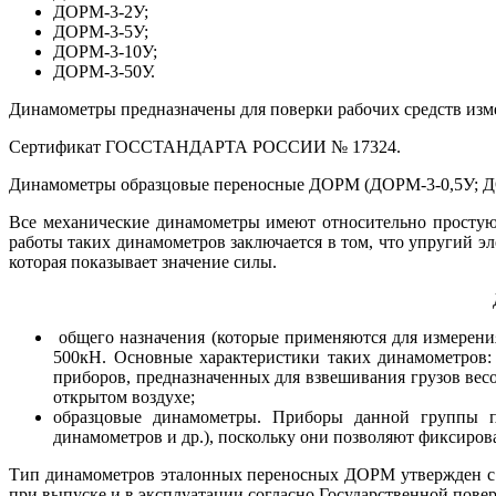
ДОРМ-3-2У;
ДОРМ-3-5У;
ДОРМ-3-10У;
ДОРМ-3-50У.
Динамометры предназначены для поверки рабочих средств изм
Сертификат ГОССТАНДАРТА РОССИИ № 17324.
Динамометры образцовые переносные ДОРМ (ДОРМ-3-0,5У; ДО
Все механические динамометры имеют относительно простую 
работы таких динамометров заключается в том, что упругий э
которая показывает значение силы.
общего назначения (которые применяются для измерения
500кН. Основные характеристики таких динамометров: 
приборов, предназначенных для взвешивания грузов весом
открытом воздухе;
образцовые динамометры. Приборы данной группы п
динамометров и др.), поскольку они позволяют фиксиров
Тип динамометров эталонных переносных ДОРМ утвержден с 
при выпуске и в эксплуатации согласно Государственной пове