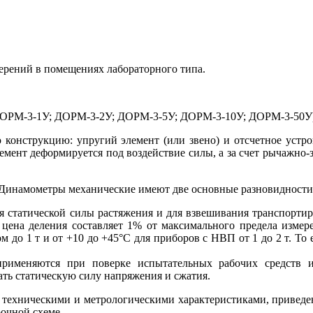
ерений в помещениях лабораторного типа.
РМ-3-1У; ДОРМ-3-2У; ДОРМ-3-5У; ДОРМ-3-10У; ДОРМ-3-50У) в
конструкцию: упругий элемент (или звено) и отсчетное устрой
лемент деформируется под воздействие силы, а за счет рычажно-
Динамометры механические имеют две основные разновидности
 статической силы растяжения и для взвешивания транспортир
цена деления составляет 1% от максимального предела измер
 до 1 т и от +10 до +45°С для приборов с НВП от 1 до 2 т. То
рименяются при поверке испытательных рабочих средств и
ать статическую силу напряжения и сжатия.
техническими и метрологическими характеристиками, приведен
рочной схеме.