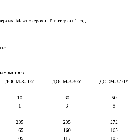
верки». Межповерочный интервал 1 год.
лы».
намометров
ДОСМ-3-10У
ДОСМ-3-30У
ДОСМ-3-50У
10
30
50
1
3
5
235
235
272
165
160
165
105
115
105