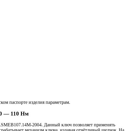
ском паспорте изделия параметрам.
0 — 110 Нм
 ASMEB107.14M-2004. Данный ключ позволяет применять
 срабатывает механизм ключа, издавая отчётливый щелчок. На