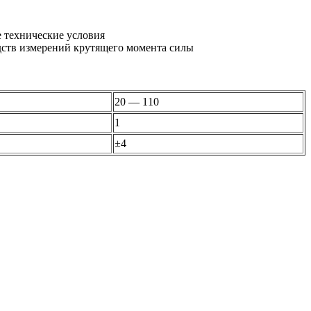
 технические условия
едств измерений крутящего момента силы
20 — 110
1
±4