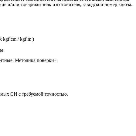
ие и/или товарный знак изготовителя, заводской номер ключа.
kgf.cm / kgf.m )
ды
нтные. Методика поверки».
емых СИ с требуемой точностью.