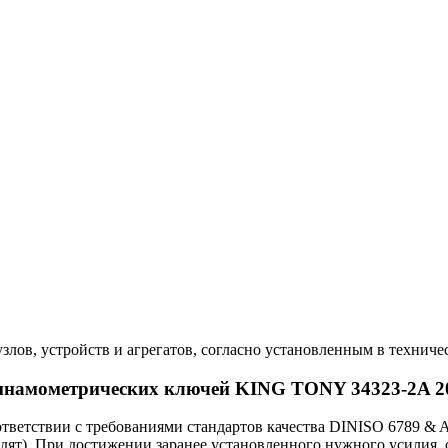
злов, устройств и агрегатов, согласно установленным в техниче
инамометрических ключей KING TONY 34323-2A 2
ветствии с требованиями стандартов качества DINISO 6789 &
одят). При достижении заранее установленного нужного усилия,