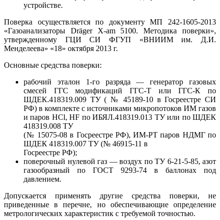
устройстве.
Поверка осуществляется по документу МП 242-1605-2013
«Газоанализаторы Dräger X-am 5100. Методика поверки»,
утвержденному ГЦИ СИ ФГУП «ВНИИМ им. Д.И.
Менделеева» «18» октября 2013 г.
Основные средства поверки:
рабочий эталон 1-го разряда — генератор газовых
смесей ГГС модификаций ГГС-Т или ГГС-К по
ШДЕК.418319.009 ТУ ( № 45189-10 в Госреестре СИ
РФ) в комплекте с источниками микропотоков ИМ газов
и паров HCl, HF по ИБЯЛ.418319.013 ТУ или по ШДЕК
418319.008 ТУ
(№ 15075-08 в Госреестре РФ), ИМ-РТ паров НДМГ по
ШДЕК 418319.007 ТУ (№ 46915-11 в
Госреестре РФ);
поверочный нулевой газ — воздух по ТУ 6-21-5-85, азот
газообразный по ГОСТ 9293-74 в баллонах под
давлением.
Допускается применять другие средства поверки, не
приведенные в перечне, но обеспечивающие определение
метрологических характеристик с требуемой точностью.