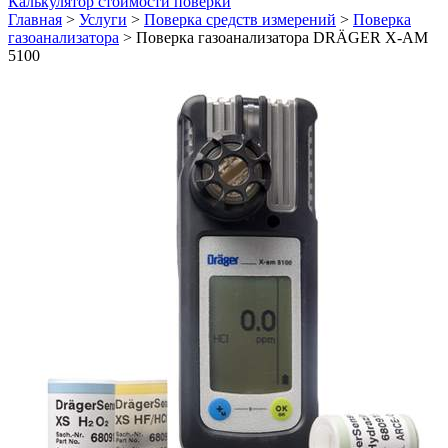
Калькулятор стоимости поверки
Главная
>
Услуги
>
Поверка средств измерений
>
Поверка
газоанализатора
>
Поверка газоанализатора DRÄGER X-AM
5100