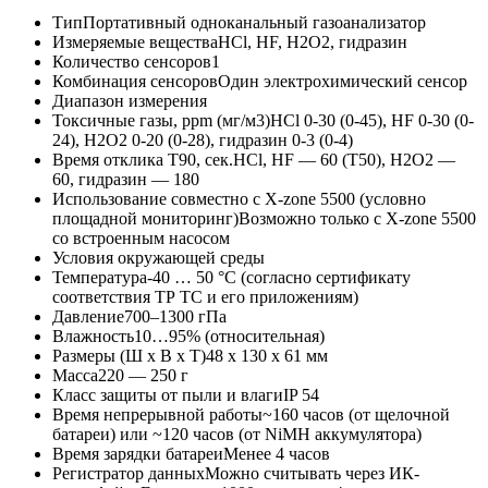
ТипПортативный одноканальный газоанализатор
Измеряемые веществаHCl, HF, H2O2, гидразин
Количество сенсоров1
Комбинация сенсоровОдин электрохимический сенсор
Диапазон измерения
Токсичные газы, ppm (мг/м3)HCl 0-30 (0-45), HF 0-30 (0-
24), H2O2 0-20 (0-28), гидразин 0-3 (0-4)
Время отклика Т90, сек.HCl, HF — 60 (T50), H2O2 —
60, гидразин — 180
Использование совместно с X-zone 5500 (условно
площадной мониторинг)Возможно только с X-zone 5500
со встроенным насосом
Условия окружающей среды
Температура-40 … 50 °C (согласно сертификату
соответствия ТР ТС и его приложениям)
Давление700–1300 гПа
Влажность10…95% (относительная)
Размеры (Ш x В x Т)48 x 130 x 61 мм
Масса220 — 250 г
Класс защиты от пыли и влагиIP 54
Время непрерывной работы~160 часов (от щелочной
батареи) или ~120 часов (от NiMH аккумулятора)
Время зарядки батареиМенее 4 часов
Регистратор данныхМожно считывать через ИК-