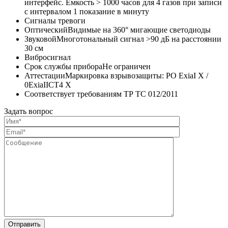
интерфейс. Емкость > 1000 часов для 4 газов при записи
с интервалом 1 показание в минуту
Сигналы тревоги
ОптическийВидимые на 360° мигающие светодиоды
ЗвуковойМноготональный сигнал >90 дБ на расстоянии
30 см
Вибросигнал
Срок службы прибораНе ограничен
АттестацииМаркировка взрывозащиты: PO ExiaI X /
0ExiaIICT4 X
Соответствует требованиям ТР ТС 012/2011
Задать вопрос