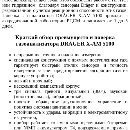
или гидразином, благодаря сенсорам Dräger и конструкции,
разработанной с учетом реакционной способности этих газов.
Поверка газоанализатора DRÄGER X-AM 5100 проходит в
аккредитованной лаборатории РЦСМ и занимает от 1 до 5
дней.
Краткий обзор преимуществ и поверка
газоанализатора DRÄGER X-AM 5100
непрерывное, точное и надежное измерение;
специальная конструкция с прямым поступлением газа
гарантирует быстрый отклик сенсоров и точность
измерений за счет предотвращения адсорбции газа на
корпусе устройства;
легкий и прочный;
нескользкий компактный корпус;
три сигнала тревоги: визуальный (360°), звуковой
(многотональная), вибрационный;
простота обращения: двухкнопочное управление и
понятная система навигации в меню;
устойчивость к ударам, вибрации и электромагнитному
излучению;
прибор работает со сменными щелочными батареями
или NiMH аккумулятором T4, подзаряжаемым прямо в