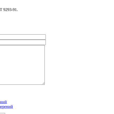
Т 9293-91.
ений
мерений