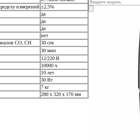
пределу измерений
±2,5%
да
да
да
нет
аналов СО, СН
30 сек
30 мин
12/220 В
10000 ч
10 лет
30 Вт
7 кг
280 х 320 х 170 мм