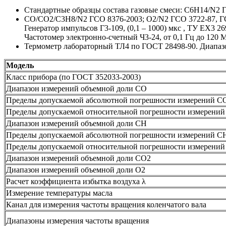
Стандартные образцы состава газовые смеси: С6Н14/N2 
CO/СО2/С3Н8/N2 ГСО 8376-2003; О2/N2 ГСО 3722-87, ГСО
Генератор импульсов Г3-109, (0,1 – 1000) мкс , ТУ ЕХ3 26
Частотомер электронно-счетный Ч3-24, от 0,1 Гц до 120 
Термометр лабораторный ТЛ4 по ГОСТ 28498-90. Диапазон 
Модель
Класс прибора (по ГОСТ З52033-2003)
Диапазон измерений объемной доли СО
Пределы допускаемой абсолютной погрешности измерений С
Пределы допускаемой относительной погрешности измерени
Диапазон измерений объемной доли СН
Пределы допускаемой абсолютной погрешности измерений С
Пределы допускаемой относительной погрешности измерени
Диапазон измерений объемной доли СО2
Диапазон измерений объемной доли О2
Расчет коэффициента избытка воздуха λ
Измерение температуры масла
Канал для измерения частоты вращения коленчатого вала
Диапазоны измерения частоты вращения