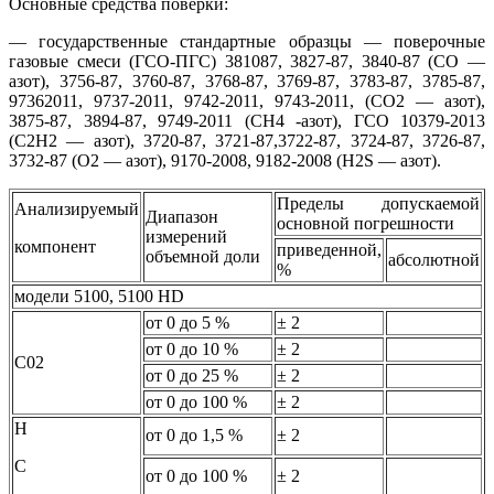
Основные средства поверки:
— государственные стандартные образцы — поверочные
газовые смеси (ГСО-ПГС) 381087, 3827-87, 3840-87 (CO —
азот), 3756-87, 3760-87, 3768-87, 3769-87, 3783-87, 3785-87,
97362011, 9737-2011, 9742-2011, 9743-2011, (CO2 — азот),
3875-87, 3894-87, 9749-2011 (CH4 -азот), ГСО 10379-2013
(C2H2 — азот), 3720-87, 3721-87,3722-87, 3724-87, 3726-87,
3732-87 (O2 — азот), 9170-2008, 9182-2008 (H2S — азот).
Пределы допускаемой
Анализируемый
Диапазон
основной погрешности
измерений
компонент
приведенной,
объемной доли
абсолютной
%
модели 5100, 5100 HD
от 0 до 5 %
± 2
от 0 до 10 %
± 2
С02
от 0 до 25 %
± 2
от 0 до 100 %
± 2
H
от 0 до 1,5 %
± 2
С
от 0 до 100 %
± 2