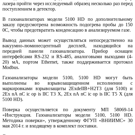
лазера пройти через исследуемый образец несколько раз перед
поступлением в детектор.
В газоанализаторах модели 5100 HD по дополнительному
заказу предусмотрена возможность подогрева пробы до 150
0С, чтобы предотвратить конденсацию в анализируемом газе.
Вывод данных может осуществляться непосредственно на
вакуумно-люминесцентный дисплей, находящийся на
передней панели газоанализатора. Прибор оснащен
интерфейсами RS-232 и RS-485, аналоговыми выходами (4-
20) мА, портом Ethernet, также поддерживается протокол
Modbus.
Газоанализаторы модели 5100, 5100 HD могут быть
выполнены во взрывозащищенном исполнении с
маркировками взрывозащиты 2ExdeIIB+H2T3 (для 5100) и
2Ex nA nC ic op is IIC T3 X, 2Ex nA nC ic op is IIC T5 X (для
5100 HD).
Поверка осуществляется по документу МП 58069-14
«Инструкция. Газоанализаторы модели 5100, 5100 HD.
Методика поверки», утвержденному ФГУП «ВНИИМС» 30
мая 2014 г. и входящему в комплект поставки.