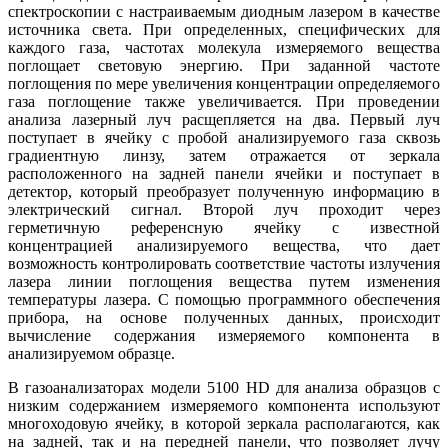
спектроскопии с настраиваемым диодным лазером в качестве
источника света. При определенных, специфических для
каждого газа, частотах молекула измеряемого вещества
поглощает световую энергию. При заданной частоте
поглощения по мере увеличения концентрации определяемого
газа поглощение также увеличивается. При проведении
анализа лазерный луч расщепляется на два. Первый луч
поступает в ячейку с пробой анализируемого газа сквозь
градиентную линзу, затем отражается от зеркала
расположенного на задней панели ячейки и поступает в
детектор, который преобразует полученную информацию в
электрический сигнал. Второй луч проходит через
герметичную референсную ячейку с известной
концентрацией анализируемого вещества, что дает
возможность контролировать соответствие частоты излучения
лазера линии поглощения вещества путем изменения
температуры лазера. С помощью программного обеспечения
прибора, на основе полученных данных, происходит
вычисление содержания измеряемого компонента в
анализируемом образце.
В газоанализаторах модели 5100 HD для анализа образцов с
низким содержанием измеряемого компонента используют
многоходовую ячейку, в которой зеркала располагаются, как
на задней, так и на передней панели, что позволяет лучу