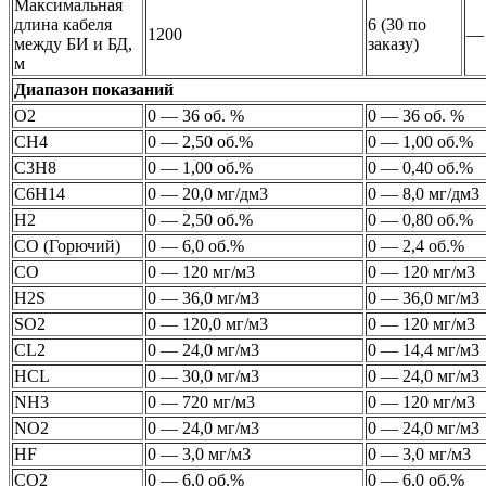
Максимальная
длина кабеля
6 (30 по
1200
—
между БИ и БД,
заказу)
м
Диапазон показаний
O2
0 — 36 об. %
0 — 36 об. %
CH4
0 — 2,50 об.%
0 — 1,00 об.%
C3H8
0 — 1,00 об.%
0 — 0,40 об.%
C6H14
0 — 20,0 мг/дм3
0 — 8,0 мг/дм3
H2
0 — 2,50 об.%
0 — 0,80 об.%
CO (Горючий)
0 — 6,0 об.%
0 — 2,4 об.%
CO
0 — 120 мг/м3
0 — 120 мг/м3
H2S
0 — 36,0 мг/м3
0 — 36,0 мг/м3
SO2
0 — 120,0 мг/м3
0 — 120 мг/м3
CL2
0 — 24,0 мг/м3
0 — 14,4 мг/м3
HCL
0 — 30,0 мг/м3
0 — 24,0 мг/м3
NH3
0 — 720 мг/м3
0 — 120 мг/м3
NO2
0 — 24,0 мг/м3
0 — 24,0 мг/м3
HF
0 — 3,0 мг/м3
0 — 3,0 мг/м3
CO2
0 — 6,0 об.%
0 — 6,0 об.%