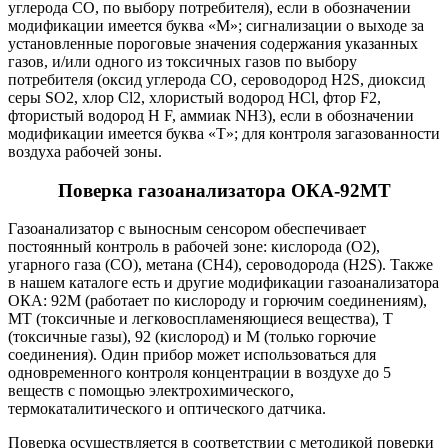
углерода СО, по выбору потребителя), если в обозначении
модификации имеется буква «М»; сигнализации о выходе за
установленные пороговые значения содержания указанных
газов, и/или одного из токсичных газов по выбору
потребителя (оксид углерода СО, сероводород H2S, диоксид
серы SO2, хлор Cl2, хлористый водород HCl, фтор F2,
фтористый водород H F, аммиак NH3), если в обозначении
модификации имеется буква «Т»; для контроля загазованности
воздуха рабочей зоны.
Поверка газоанализатора ОКА-92МТ
Газоанализатор с выносным сенсором обеспечивает
постоянный контроль в рабочей зоне: кислорода (O2),
угарного газа (CO), метана (CH4), сероводорода (H2S). Также
в нашем каталоге есть и другие модификации газоанализатора
ОКА: 92М (работает по кислороду и горючим соединениям),
МТ (токсичные и легковоспламеняющиеся вещества), Т
(токсичные газы), 92 (кислород) и М (только горючие
соединения). Один прибор может использоваться для
одновременного контроля концентрации в воздухе до 5
веществ с помощью электрохимического,
термокаталитического и оптического датчика.
Поверка осуществляется в соответствии с методикой поверки