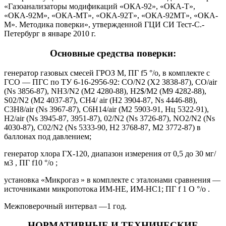
«Газоанализаторы модификаций «ОКА-92», «ОКА-Т»,
«ОКА-92М», «ОКА-МТ», «ОКА-92Т», «ОКА-92МТ», «ОКА-
М». Методика поверки», утвержденной ГЦИ СИ Тест-С.-
Петербург в январе 2010 г.
Основные средства поверки:
генератор газовых смесей ГРОЗ М, ПГ f5 °/о, в комплекте с
ГСО — ПГС по ТУ 6-16-2956-92: СО/N2 (Х2 3838-87), СО/air
(Ns 3856-87), NH3/N2 (М2 4280-88), Н2$/М2 (М9 4282-88),
S02/N2 (М2 4037-87), СН4/ air (Н2 3904-87, Ns 4446-88),
С3Н8/air (Ns 3967-87), С6Н14/air (М2 5903-91, Нц 5322-91),
Н2/air (Ns 3945-87, 3951-87), 02/N2 (Ns 3726-87), NO2/N2 (Ns
4030-87), С02/N2 (Ns 5333-90, Н2 3768-87, М2 3772-87) в
баллонах под давлением;
генератор хлора ГХ-120, диапазон измерения от 0,5 до 30 мг/
м3 , ПГ f10 °/о ;
установка «Микрогаз » в комплекте с эталонами сравнения —
источниками микропотока ИМ-НЕ, ИМ-НС1; ПГ f 1 О °/о .
Межповерочный интервал —1 год.
НОРМАТИВНЫЕ И ТЕХНИЧЕСКИЕ