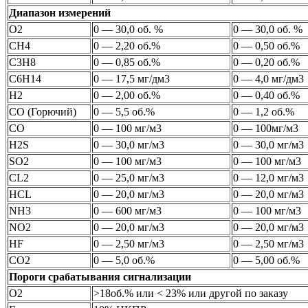
Диапазон измерений
O2
0 — 30,0 об. %
0 — 30,0 об. %
CH4
0 — 2,20 об.%
0 — 0,50 об.%
C3H8
0 — 0,85 об.%
0 — 0,20 об.%
C6H14
0 — 17,5 мг/дм3
0 — 4,0 мг/дм3
H2
0 — 2,00 об.%
0 — 0,40 об.%
CO (Горючий)
0 — 5,5 об.%
0 — 1,2 об.%
CO
0 — 100 мг/м3
0 — 100мг/м3
H2S
0 — 30,0 мг/м3
0 — 30,0 мг/м3
SO2
0 — 100 мг/м3
0 — 100 мг/м3
CL2
0 — 25,0 мг/м3
0 — 12,0 мг/м3
HCL
0 — 20,0 мг/м3
0 — 20,0 мг/м3
NH3
0 — 600 мг/м3
0 — 100 мг/м3
NO2
0 — 20,0 мг/м3
0 — 20,0 мг/м3
HF
0 — 2,50 мг/м3
0 — 2,50 мг/м3
CO2
0 — 5,0 об.%
0 — 5,00 об.%
Пороги срабатывания сигнализации
O2
>18об.% или < 23% или другой по заказу