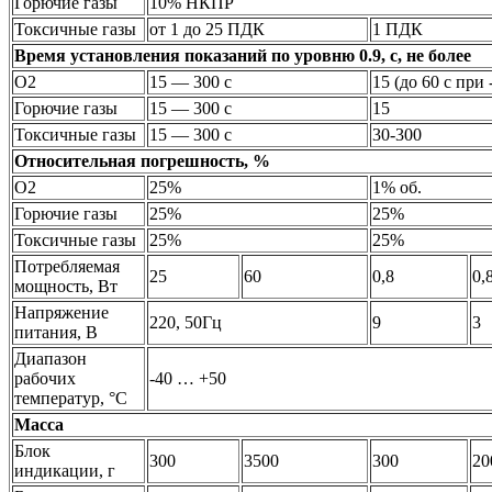
Горючие газы
10% НКПР
Токсичные газы
от 1 до 25 ПДК
1 ПДК
Время установления показаний по уровню 0.9, с, не более
O2
15 — 300 с
15 (до 60 с при 
Горючие газы
15 — 300 с
15
Токсичные газы
15 — 300 с
30-300
Относительная погрешность, %
O2
25%
1% об.
Горючие газы
25%
25%
Токсичные газы
25%
25%
Потребляемая
25
60
0,8
0,
мощность, Вт
Напряжение
220, 50Гц
9
3
питания, В
Диапазон
рабочих
-40 … +50
температур, °С
Масса
Блок
300
3500
300
20
индикации, г