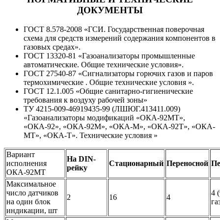
ДОКУМЕНТЫ
ГОСТ 8.578-2008 «ГСИ. Государственная поверочная
схема для средств измерений содержания компонентов в
газовых средах».
ГОСТ 13320-81 «Газоанализаторы промышленные
автоматические. Общие технические условия».
ГОСТ 27540-87 «Сигнализаторы горючих газов и паров
термохимические . Общие технические условия ».
ГОСТ 12.1.005 «Общие санитарно-гигиенические
требования к воздуху рабочей зоны»
ТУ 4215-009-46919435-99 (ЛШЮГ.413411.009)
«Газоанализаторы модификаций «ОКА-92МТ»,
«ОКА-92», «ОКА-92М», «ОКА-М», «ОКА-92Т», «ОКА-
МТ», «ОКА-Т». Технические условия »
Вариант
На DIN-
исполнения
Стационарный
Переносной
Пе
рейку
ОКА-92МТ
Максимальное
число датчиков
4 
2
16
4
на один блок
га
индикации, шт