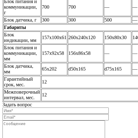
Блок питания и
коммуникации,
700
700
—
—
г
Блок датчика, г
300
300
500
—
Габариты
Блок
157x100x61
260x240x120
150x80x30
14
индикации, мм
Блок питания и
коммуникации,
157x92x58
156x86x58
—
—
мм
Блок датчика,
65х202
d50х165
d75x165
—
мм
Гарантийный
12
срок, мес.
Межповерочный
12
интервал, мес.
Задать вопрос