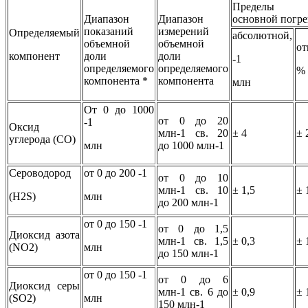
Пределы до
Диапазон
Диапазон
основной погр
показаний
измерений
Определяемый
абсолютной,
объемной
объемной
от
компонент
доли
доли
-1
определяемого
определяемого
%
компонента *
компонента
млн
От 0 до 1000
от 0 до 20
-1
Оксид
млн-1 св. 20
± 4
± 
углерода (СО)
млн
до 1000 млн-1
Сероводород
от 0 до 200 -1
от 0 до 10
млн-1 св. 10
± 1,5
± 
(H2S)
млн
до 200 млн-1
от 0 до 150 -1
от 0 до 1,5
Диоксид азота
млн-1 св. 1,5
± 0,3
± 
(NO2)
млн
до 150 млн-1
от 0 до 150 -1
от 0 до 6
Диоксид серы
млн-1 св. 6 до
± 0,9
± 
(SO2)
млн
150 млн-1