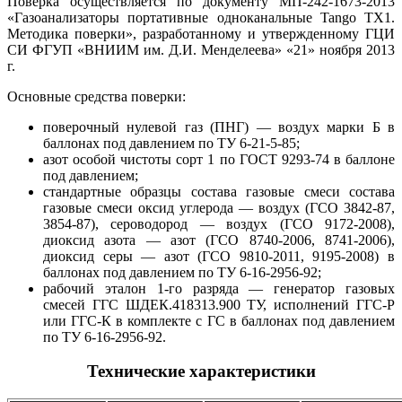
Поверка осуществляется по документу МП-242-1673-2013
«Газоанализаторы портативные одноканальные Tango TX1.
Методика поверки», разработанному и утвержденному ГЦИ
СИ ФГУП «ВНИИМ им. Д.И. Менделеева» «21» ноября 2013
г.
Основные средства поверки:
поверочный нулевой газ (ПНГ) — воздух марки Б в
баллонах под давлением по ТУ 6-21-5-85;
азот особой чистоты сорт 1 по ГОСТ 9293-74 в баллоне
под давлением;
стандартные образцы состава газовые смеси состава
газовые смеси оксид углерода — воздух (ГСО 3842-87,
3854-87), сероводород — воздух (ГСО 9172-2008),
диоксид азота — азот (ГСО 8740-2006, 8741-2006),
диоксид серы — азот (ГСО 9810-2011, 9195-2008) в
баллонах под давлением по ТУ 6-16-2956-92;
рабочий эталон 1-го разряда — генератор газовых
смесей ГГС ШДЕК.418313.900 ТУ, исполнений ГГС-Р
или ГГС-К в комплекте с ГС в баллонах под давлением
по ТУ 6-16-2956-92.
Технические характеристики