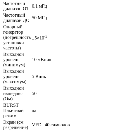
Частотный
0,1 мГц
диапазон ОТ
Частотный
50 МГц
диапазон ДО
Опорный
генератор
-5
(погрешность
±5×10
установки
частоты)
Выходной
уровень
10 мВпик
(минимум)
Выходной
уровень
5 Впик
(максимум)
Выходной
импеданс
50
(Ом)
BURST
Пакетный
да
режим
Экран (см,
VFD | 40 символов
разрешение)