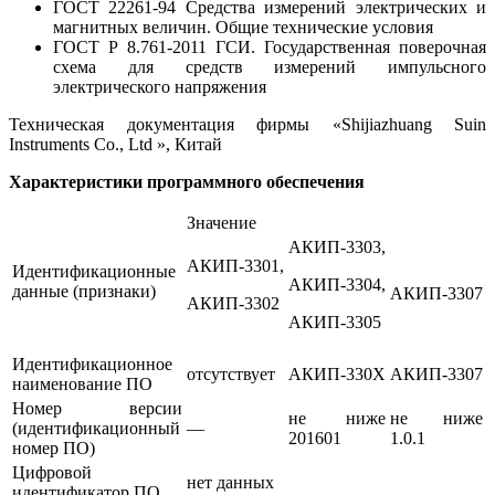
ГОСТ 22261-94 Средства измерений электрических и
магнитных величин. Общие технические условия
ГОСТ Р 8.761-2011 ГСИ. Государственная поверочная
схема для средств измерений импульсного
электрического напряжения
Техническая документация фирмы «Shijiazhuang Suin
Instruments Co., Ltd », Китай
Характеристики программного обеспечения
Значение
АКИП-3303,
АКИП-3301,
Идентификационные
АКИП-3304,
данные (признаки)
АКИП-3307
АКИП-3302
АКИП-3305
Идентификационное
отсутствует
АКИП-330Х
АКИП-3307
наименование ПО
Номер версии
не ниже
не ниже
(идентификационный
—
201601
1.0.1
номер ПО)
Цифровой
нет данных
идентификатор ПО