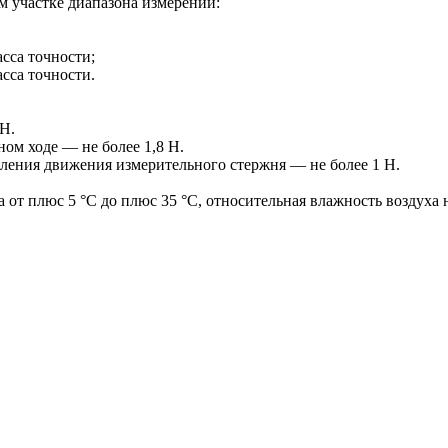
м участке диапазона измерений:
асса точности;
асса точности.
Н.
ом ходе — не более 1,8 Н.
ления движения измерительного стержня — не более 1 Н.
от плюс 5 °С до плюс 35 °С, относительная влажность воздуха не