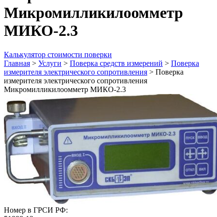
Микромилликилоомметр
МИКО-2.3
Калькулятор стоимости поверки
Главная
>
Услуги
>
Поверка средств измерений
>
Поверка
измерителя электрического сопротивления
>
Поверка
измерителя электрического сопротивления
Микромилликилоомметр МИКО-2.3
Номер в ГРСИ РФ: