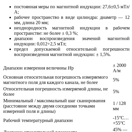
постоянная меры по магнитной индукции: 27,6±0,5 мТл/
А;
рабочее пространство в виде цилиндра: диаметр — 12
мм, длина 20 мм;
неоднородность магнитной индукции в рабочем
пространстве: не более ± 0,3 %;
диапазон воспроизведения значений магнитной
индукции: 0,012÷2,5 мТл;
предел допускаемой относительной погрешности
воспроизведения магнитной индукции: ± 1,5%.
± 2000
Диапазон измерения величины
Н
р
A/м
Основная относительная погрешность измеряемого
5%
магнитного поля для каждого канала, не более
Относительная погрешность измеряемой длины, не
5%
более
Минимальный / максимальный шаг сканирования
1 / 128
(расстояние между двумя соседними точками
мм
измерений поля и длины)
-15°С…
Рабочий температурный диапазон
+55°С
45% —