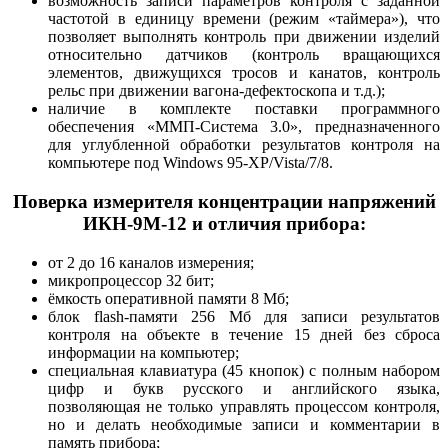
возможность записи параметров контроля с заданной
частотой в единицу времени (режим «таймера»), что
позволяет выполнять контроль при движении изделий
относительно датчиков (контроль вращающихся
элементов, движущихся тросов и канатов, контроль
рельс при движении вагона-дефектоскопа и т.д.);
наличие в комплекте поставки программного
обеспечения «ММП-Система 3.0», предназначенного
для углубленной обработки результатов контроля на
компьютере под Windows 95-XP/Vista/7/8.
Поверка измерителя концентрации напряжений
ИКН-9М-12 и отличия прибора:
от 2 до 16 каналов измерения;
микропроцессор 32 бит;
ёмкость оперативной памяти 8 Мб;
блок flash-памяти 256 Мб для записи результатов
контроля на объекте в течение 15 дней без сброса
информации на компьютер;
специальная клавиатура (45 кнопок) с полным набором
цифр и букв русского и английского языка,
позволяющая не только управлять процессом контроля,
но и делать необходимые записи и комментарии в
память прибора;