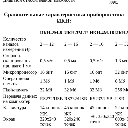
Диапазон относительной влажности
85%
Сравнительные характеристики приборов типа
ИКН:
ИКН-2М-8
ИКН-3М-12
ИКН-4М-16
ИКН-
Количество
каналов
2 — 12
2 — 16
2 — 16
2 — 3
измерения
Н
р
Скорость
сканирования
0,5 м/с
0,5 м/с
0,5 м/с
1,3 м/с
при шаге 1 мм
Микропроцессор
16 бит
16 бит
16 бит
32 бит
Оперативная
1 Мб
1 Мб
1 Мб
8 Мб
память
Flash-память
32 Мб
32 Мб
32 Мб
256 М
Передача данных
RS232/USB
RS232/USB
RS232/USB
USB
на компьютер
Клавиатура
14 кнопок
45 кнопок
45 кнопок
52 кн
ЖК,
ЖК,
ЖК,
ЭЛ, 320х240
Экран
320х240
320х240
800х4
точек
точек
точек
точек