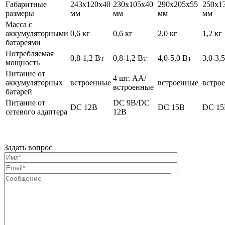
Габаритные
243х120х40
230х105х40
290х205х55
250х1
размеры
мм
мм
мм
мм
Масса с
аккумуляторными
0,6 кг
0,6 кг
2,0 кг
1,2 кг
батареями
Потребляемая
0,8-1,2 Вт
0,8-1,2 Вт
4,0-5,0 Вт
3,0-3,
мощность
Питание от
4 шт. АА/
аккумуляторных
встроенные
встроенные
встро
встроенные
батарей
Питание от
DC 9В/DC
DC 12В
DC 15В
DC 15
сетевого адаптера
12В
Задать вопрос