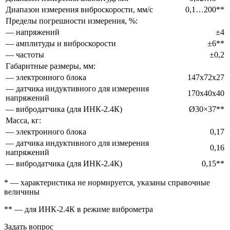
Диапазон измерения виброскорости, мм/с
0,1…200**
Пределы погрешности измерения, %:
— напряжений
±4
— амплитуды и виброскорости
±6**
— частоты
±0,2
Габаритные размеры, мм:
— электронного блока
147x72x27
— датчика индуктивного для измерения
170x40x40
напряжений
— вибродатчика (для ИНК-2.4К)
Ø30×37**
Масса, кг:
— электронного блока
0,17
— датчика индуктивного для измерения
0,16
напряжений
— вибродатчика (для ИНК-2.4К)
0,15**
* — характеристика не нормируется, указаны справочные
величины
** — для ИНК-2.4К в режиме виброметра
Задать вопрос