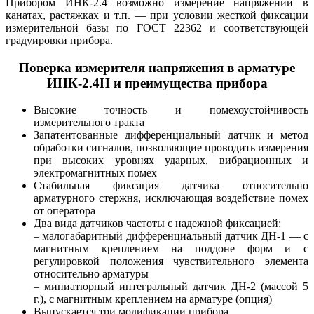
Прибором ИНК-2.4 возможно измерение напряжений в
канатах, растяжках и т.п. — при условии жесткой фиксации
измерительной базы по ГОСТ 22362 и соответствующей
градуировки прибора.
Поверка измерителя напряжения в арматуре
ИНК-2.4Н и преимущества прибора
Высокие точность и помехоустойчивость
измерительного тракта
Запатентованные дифференциальный датчик и метод
обработки сигналов, позволяющие проводить измерения
при высоких уровнях ударных, вибрационных и
электромагнитных помех
Стабильная фиксация датчика относительно
арматурного стержня, исключающая воздействие помех
от оператора
Два вида датчиков частоты с надежной фиксацией:
– малогабаритный дифференциальный датчик ДН-1 — с
магнитным креплением на поддоне форм и с
регулировкой положения чувствительного элемента
относительно арматуры
– миниатюрный интегральный датчик ДН-2 (массой 5
г.), с магнитным креплением на арматуре (опция)
Выпускается три модификации прибора