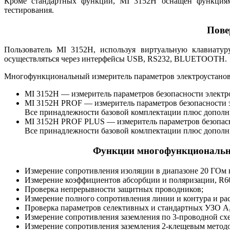
Кроме стандартных функций, MI 3152H оснащен функциями
тестирования.
Пове
Пользователь MI 3152H, используя виртуальную клавиатур
осуществляться через интерфейсы USB, RS232, BLUETOOTH.
Многофункциональный измеритель параметров электроустанов
MI 3152H — измеритель параметров безопасности электроу
MI 3152H PROF — измеритель параметров безопасности эл
Все принадлежности базовой комплектации плюс дополни
MI 3152H PROF PLUS — измеритель параметров безопасно
Все принадлежности базовой комлпектации плюс дополни
Функции многофункциональног
Измерение сопротивления изоляции в диапазоне 20 ГОм 
Измерение коэффициентов абсорбции и поляризации, R6
Проверка непрерывности защитных проводников;
Измерение полного сопротивления линии и контура и рас
Проверка параметров селективных и стандартных УЗО А,
Измерение сопротивления заземления по 3-проводной сх
Измерение сопротивления заземления 2-клещевым метод