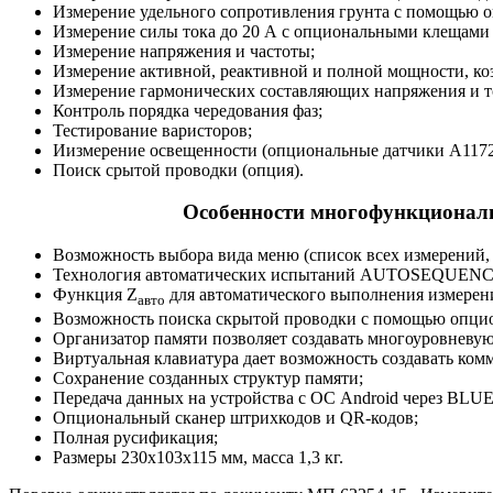
Измерение удельного сопротивления грунта с помощью о
Измерение силы тока до 20 А с опциональными клещами
Измерение напряжения и частоты;
Измерение активной, реактивной и полной мощности, к
Измерение гармонических составляющих напряжения и то
Контроль порядка чередования фаз;
Тестирование варисторов;
Иизмерение освещенности (опциональные датчики А1172
Поиск срытой проводки (опция).
Особенности многофункциональн
Возможность выбора вида меню (список всех измерений,
Технология автоматических испытаний AUTOSEQUENCE, в
Функция Z
для автоматического выполнения измерени
авто
Возможность поиска скрытой проводки с помощью опцио
Организатор памяти позволяет создавать многоуровневую
Виртуальная клавиатура дает возможность создавать комм
Сохранение созданных структур памяти;
Передача данных на устройства с ОС Android через BL
Опциональный сканер штрихкодов и QR-кодов;
Полная русификация;
Размеры 230х103х115 мм, масса 1,3 кг.