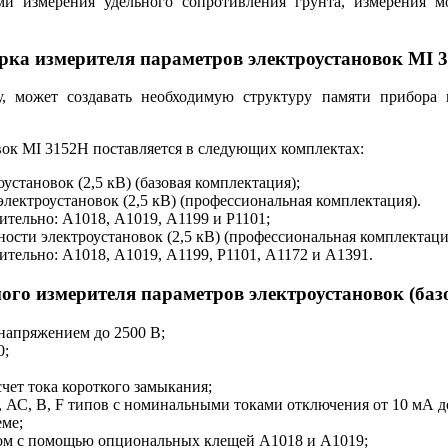
 измерения удельного сопротивления грунта, измерения мо
рка измерителя параметров электроустановок MI 
у, может создавать необходимую структуру памяти прибор
ок MI 3152H поставляется в следующих комплектах:
становок (2,5 кВ) (базовая комплектация);
ектроустановок (2,5 кВ) (профессиональная комплектация).
тельно: A1018, A1019, A1199 и P1101;
сти электроустановок (2,5 кВ) (профессиональная комплектаци
тельно: A1018, A1019, A1199, P1101, A1172 и A1391.
о измерителя параметров электроустановок (баз
напряжением до 2500 В;
0;
чет тока короткого замыкания;
 АС, B, F типов с номинальными токами отключения от 10 мА д
еме;
ом с помощью опциональных клещей А1018 и А1019;