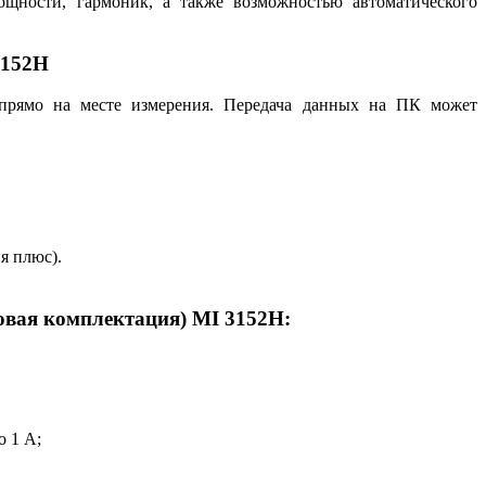
щности, гармоник, а также возможностью автоматического
3152H
а прямо на месте измерения. Передача данных на ПК может
я плюс).
овая комплектация) MI 3152H:
о 1 А;