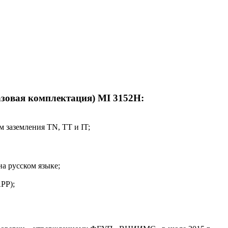
азовая комплектация) MI 3152H:
заземления TN, TT и IT;
на русском языке;
PP);