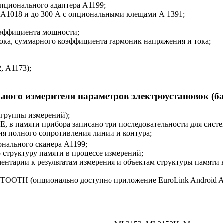
пционального адаптера А1199;
 А1018 и до 300 А с опциональными клещами А 1391;
оэффициента мощности;
ка, суммарного коэффициента гармоник напряжения и тока;
, А1173);
ого измерителя параметров электроустановок (б
 группы измерений);
 памяти прибора записано три последовательности для систем 
я полного сопротивления линии и контура;
нального сканера А1199;
 структуру памяти в процессе измерений;
ентарии к результатам измерения и объектам структуры памяти 
UETOOTH (опционально доступно приложение EuroLink Android A