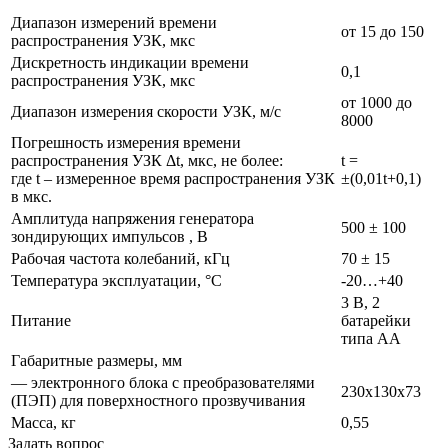
Диапазон измерений времени
от 15 до 150
распространения УЗК, мкс
Дискретность индикации времени
0,1
распространения УЗК, мкс
от 1000 до
Диапазон измерения скорости УЗК, м/с
8000
Погрешность измерения времени
распространения УЗК Δt, мкс, не более:
t =
где t – измеренное вре­мя распространения УЗК
±(0,01t+0,1)
в мкс.
Амплитуда напряжения генератора
500 ± 100
зондирующих импульсов , В
Рабочая частота колебаний, кГц
70 ± 15
Температура эксплуатации, °C
-20…+40
3 В, 2
Питание
батарейки
типа AA
Габаритные размеры, мм
— электронного блока с преобразователями
230х130х73
(ПЭП) для поверхностного прозвучивания
Масса, кг
0,55
Задать вопрос