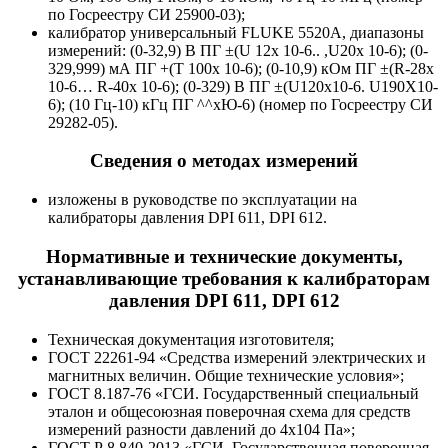
по Госреестру СИ 25900-03);
калибратор универсальный FLUKE 5520A, диапазоны
измерений: (0-32,9) В ПГ ±(U 12х 10-6.. ,U20x 10-6); (0-
329,999) мА ПГ +(Т 100х 10-6); (0-10,9) кОм ПГ ±(R-28x
10-6… R-40x 10-6); (0-329) В ПГ ±(U120x10-6. U190X10-
6); (10 Гц-10) кГц ПГ ^^хЮ-6) (номер по Госреестру СИ
29282-05).
Сведения о методах измерений
изложены в руководстве по эксплуатации на
калибраторы давления DPI 611, DPI 612.
Нормативные и технические документы,
устанавливающие требования к калибраторам
давления DPI 611, DPI 612
Техническая документация изготовителя;
ГОСТ 22261-94 «Средства измерений электрических и
магнитных величин. Общие технические условия»;
ГОСТ 8.187-76 «ГСИ. Государственный специальный
эталон и общесоюзная поверочная схема для средств
измерений разности давлений до 4х104 Па»;
ГОСТ Р 8.840-2013 «ГСИ. Государственная поверочная