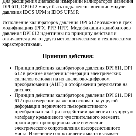
Для расширения диапазона измерений калибраторов давления
DPI 611, DPI 612 могут быть подключены внешние модули
давления IDOS UPM и IDOS UPM P.
Исполнение калибраторов давления DPI 612 возможно в трех
модификациях (PFX, PFP, HFP). Модификации калибраторов
давления DPI 612 идентичны по принципу действия и
отличаются друг от друга метрологическими и техническими
характеристиками.
Принцип действия:
Принцип действия калибраторов давления DPI 611, DPI
612 в режиме измерений/генерации электрических
сигналов основан на их аналогово-цифровом
преобразовании (АЦП) и отображении результатов на
дисплее.
Принцип действия калибраторов давления DPI 611, DPI
612 при измерении давления основан на упругой
деформации первичного пьезорезистивного
преобразователя. При воздействии давления на упругую
мембрану кремниевого чувствительного элемента
происходит пропорциональное изменение
электрического сопротивления пьезорезистивного
моста. Изменение сопротивления моста вызывает