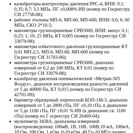
калибраторы-контроллеры давления PPC-4, ВПИ: 0,1;
0,35; 0,7; 3,5 МПа, ПГ ±0,008% ИВ (номер по Госреестру
СИ 27758-08);
рабочие эталоны МП-6, МП-60, МП-600, ВПИ: 0,6; 6; 60
МПа, СКО 2*10-5;
манометры грузопоршневые СРВ5000, ВПИ: минус 0,1;
0,25; 1; 10; 25 МПа, КТ 0,005 (номер по Госреестру СИ
33079-08);
манометры избыточного давления грузопоршневые КТ
0,01 МП-2,5, МП-6, МП-60, МП-600 (номер по
Госреестру СИ 31703-06);
манометры грузопоршневые СРВ5000, диапазон
измерений от 0,2 до 100 МПа, КТ 0,01 (номер по
Госреестру СИ 33079-08);
калибратор давления пневматический «Метран-505
Воздух», диапазон воспроизведения разности давлений
от 5 до 40000 Па, КТ 0,015 (номер по Госреестру СИ
42701-09);
барометр образцовый переносной БОП-1М-3, диапазон
измерений от 5 до 2800 гПа, ПГ ±0,10 гПа, в диапазоне
от 5 до 1100 гПа, ПГ ±0,01 % ИВ (в диапазоне св. 1100
гПа) (номер по Г осреестру СИ 26469-04);
мультиметр 3458А, диапазоны измерений
(воспроизведения): 100мВ, 1В, 10В, 100В,10 мА, 100мА,
10 Ом, 100 Ом, 1 кОм, 0-10 кОм, 40 Гц-10 МГц (номер