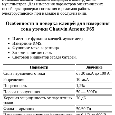
мультиметров. Для измерения параметров электрических
цепей, для проверки состояния и режимов работы
электроустановок при наладке и обслуживании.
Особенности и поверка клещей для измерения
тока утечки Chauvin Arnoux F65
Имеет все функции клещей-мультиметра.
Измерение RMS.
Функции: макс. и разница.
Запоминание дисплея.
Световой индикатор заряда батареи.
Параметр
Значение
Сила переменного тока
от 30 мкA дo 100 A
Разрешение
10 мкA
Погрешность
1,2%
Полоса пропускания
50 — 500Гц
Хорошая защищенность от паразитных
70 дБ
токов
Фильтр гармоник
50/60 Гц
Напряжение переменного/постоянного
от 0,1 В дo 600 В