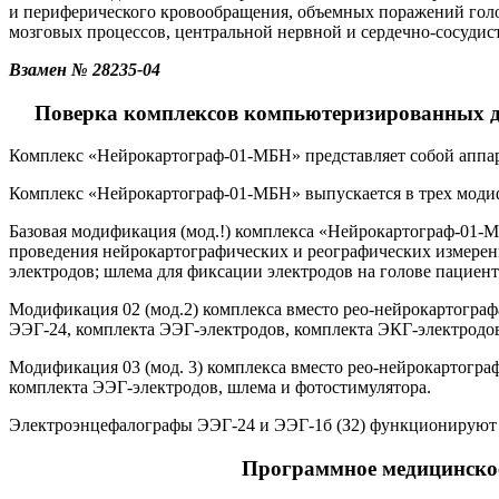
и периферического кровообращения, объемных поражений голо
мозговых процессов, центральной нервной и сердечно-сосудис
Взамен № 28235-04
Поверка комплексов компьютеризированных д
Комплекс «Нейрокартограф-01-МБН» представляет собой аппа
Комплекс «Нейрокартограф-01-МБН» выпускается в трех моди
Базовая модификация (мод.!) комплекса «Нейрокартограф-01-М
проведения нейрокартографических и реографических измере
электродов; шлема для фиксации электродов на голове пациен
Модификация 02 (мод.2) комплекса вместо рео-нейрокартографа
ЭЭГ-24, комплекта ЭЭГ-электродов, комплекта ЭКГ-электродов
Модификация 03 (мод. 3) комплекса вместо рео-нейрокартограф
комплекта ЭЭГ-электродов, шлема и фотостимулятора.
Электроэнцефалографы ЭЭГ-24 и ЭЭГ-1б (З2) функционируют 
Программное медицинское