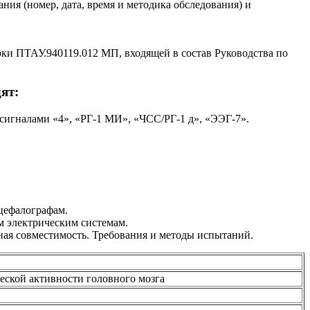
ния (номер, дата, время и методика обследования) и
рки ПТАУ.940119.012 МП, входящей в состав Руководства по
ят:
сигналами «4», «РГ-1 МИ», «ЧСС/РГ-1 д», «ЭЭГ-7».
цефалографам.
м электрическим системам.
ная совместимость. Требования и методы испытаний.
еской активности головного мозга