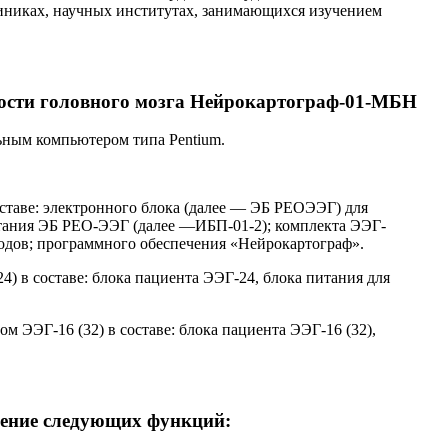
иниках, научных институтах, занимающихся изучением
ости головного мозга Нейрокартограф-01-МБН
ьным компьютером типа Pentium.
таве: электронного блока (далее — ЭБ РЕО­ЭЭГ) для
тания ЭБ РЕО-ЭЭГ (далее —ИБП-01-2); комплекта ЭЭГ-
родов; программного обеспечения «Нейрокартограф».
) в составе: блока пациента ЭЭГ-24, блока питания для
м ЭЭГ-16 (32) в составе: блока пациента ЭЭГ-16 (32),
нение следующих функций: