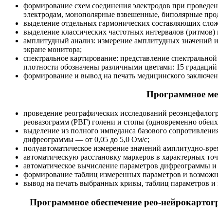
формирование схем соединения электродов при проведе
электродам, монополярные взвешенные, биполярные про
выделение отдельных гармонических составляющих сложн
выделение классических частотных интервалов (ритмов) 
амплитудный анализ: измерение амплитудных значений 
экране монитора;
спектральное картирование: представление спектральной
плотности обозначены различными цветами: 15 градаций 
формирование и вывод на печать медицинского заключен
Программное мед
проведение реографических исследований реоэнцефалогра
реовазограмм (РВГ) голени и стопы (одновременно обеих
выделение из полного импеданса базового сопротивлени
дифреограммы — от 0,05 до 5,0 Ом/с;
полуавтоматическое измерение значений амплитудно-вр
автоматическую расстановку маркеров в характерных точ
автоматическое вычисление параметров дифреограммы и
формирование таблиц измеренных параметров и возможн
вывод на печать выбранных кривы, таблиц параметров и
Программное обеспечение рео-нейрокартогр