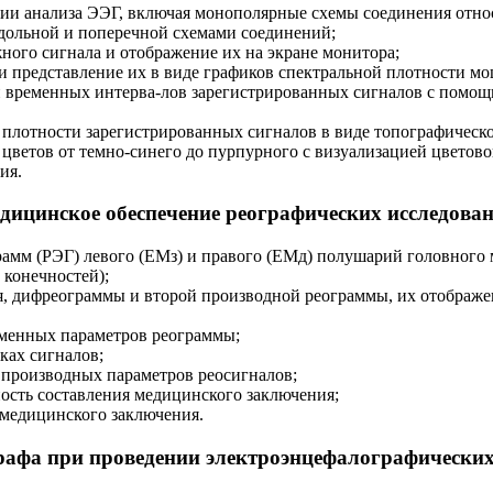
нии анализа ЭЭГ, включая монополярные схемы соединения отн
дольной и поперечной схемами соединений;
ого сигнала и отображение их на экране монитора;
и представление их в виде графиков спектральной плотности мо
и временных интерва-лов зарегистрированных сигналов с помо
 плотности зарегистрированных сигналов в виде топографическо
цветов от темно-синего до пурпурного с визуализацией цветов
ия.
ицинское обеспечение реографических исследован
мм (РЭГ) левого (ЕМз) и правого (ЕМд) полушарий головного м
 конечностей);
я, дифреограммы и второй производной реограммы, их отображе
еменных параметров реограммы;
ках сигналов;
 производных параметров реосигналов;
ость составления медицинского заключения;
 медицинского заключения.
афа при проведении электроэн­цефалографических