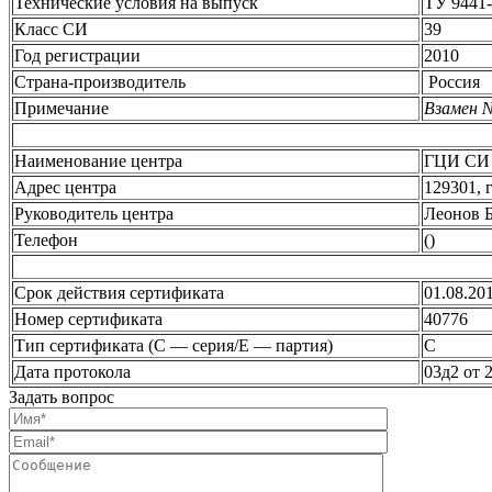
Технические условия на выпуск
ТУ 9441-
Класс СИ
39
Год регистрации
2010
Страна-производитель
Россия
Примечание
Взамен 
Наименование центра
ГЦИ С
Адрес центра
129301, 
Руководитель центра
Леонов 
Телефон
()
Срок действия сертификата
01.08.20
Номер сертификата
40776
Тип сертификата (C — серия/E — партия)
С
Дата протокола
03д2 от 
Задать вопрос