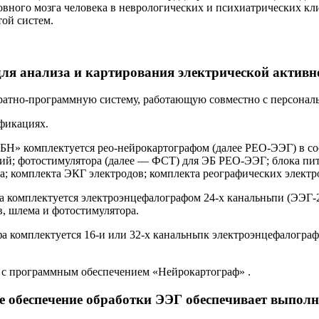
вного мозга человека в неврологических и психиатрических кл
той систем.
ля анализа и картирования электрической активн
ратно-программную систему, работающую совместно с персонал
фикациях.
БН» комплектуется рео-нейрокартографом (далее РЕО-ЭЭГ) в сос
ний; фотостимулятора (далее — ФСТ) для ЭБ РЕО-ЭЭГ; блока пи
та; комплекта ЭКГ электродов; комплекта реографических элект
 комплектуется электроэнцефалографом 24-х канальньпи (ЭЭГ-24
, шлема и фотостимулятора.
а комплектуется 16-и или 32-х канальньпк электроэнцефалографо
с программным обеспечением «Нейрокартограф» .
 обеспечение обработки ЭЭГ обеспечивает выпол