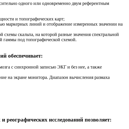
осительно одного или одновременно двум референтным
щности и топографических карт;
щью маркерных линий и отображение измеренных значении на
й схемы скальпа, на которой разные значения спектральной
ой гаммы под топографической схемой.
ий обеспечивает:
озга с синхронной записью ЭКГ и без нее, а также
ние на экране монитора. Диапазон вычисления размаха
 и реографических исследований позволяет: