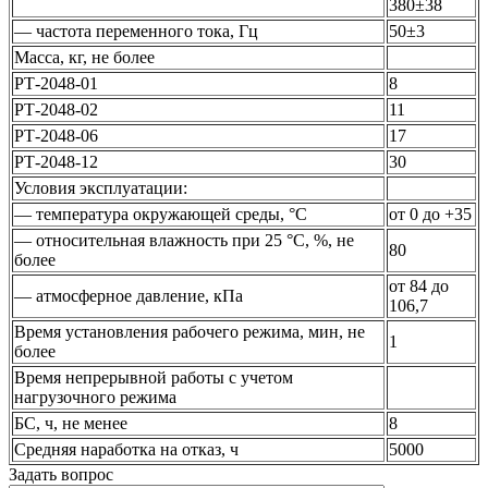
380±38
— частота переменного тока, Гц
50±3
Масса, кг, не более
РТ-2048-01
8
РТ-2048-02
11
РТ-2048-06
17
РТ-2048-12
30
Условия эксплуатации:
— температура окружающей среды, °С
от 0 до +35
— относительная влажность при 25 °С, %, не
80
более
от 84 до
— атмосферное давление, кПа
106,7
Время установления рабочего режима, мин, не
1
более
Время непрерывной работы с учетом
нагрузочного режима
БС, ч, не менее
8
Средняя наработка на отказ, ч
5000
Задать вопрос