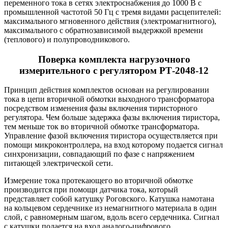
переменного тока в сетях электроснабжения до 1000 В с
промышленной частотой 50 Гц с тремя видами расцепителей:
максимального мгновенного действия (электромагнитного),
максимального с обратнозависимой выдержкой времени
(теплового) и полупроводникового.
Поверка комплекта нагрузочного
измерительного с регулятором РТ-2048-12
Принцип действия комплектов основан на регулировании
тока в цепи вторичной обмотки выходного трансформатора
посредством изменения фазы включения тиристорного
регулятора. Чем больше задержка фазы включения тиристора,
тем меньше ток во вторичной обмотке трансформатора.
Управление фазой включения тиристора осуществляется при
помощи микроконтроллера, на вход которому подается сигнал
синхронизации, совпадающий по фазе с напряжением
питающей электрической сети.
Измерение тока протекающего во вторичной обмотке
производится при помощи датчика тока, который
представляет собой катушку Роговского. Катушка намотана
на кольцевом сердечнике из немагнитного материала в один
слой, с равномерным шагом, вдоль всего сердечника. Сигнал
с катушки подается на вход аналого-цифрового