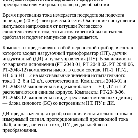
преобразователя микроконтроллера для обработки.
Время протекания тока измеряется посредством подсчета
периодов (20 мс) электрической сети. Окончание поступления
импульсов напряжения от катушки Роговского
свидетельствует о том, что автоматический выключатель
сработал и подсчет импульсов прекращается.
Комплекты представляют собой переносной прибор, в состав
которого входят нагрузочный трансформатор (НТ), датчик
индуктивный (ДИ) и пульт управления (ПУ). В зависимости
от варианта исполнения (РТ-2048-01, РТ-2048-02, РТ-2048-06,
РТ-2048-12) комплекты имеют в своем составе НТ-1, НТ-2,
НТ-6 и НТ-12 на максимальные значения испытательного
тока 1, 2, 6 и 12 кА, соответственно. Комплекты 2048-01 и
РТ-2048-02 выполнены в виде моноблока — НТ, ДИ и ПУ
располагаются в едином корпусе. Комплекты РТ-2048-06,
РТ-2048-12 выполнены в виде трех самостоятельных единиц
— блока силового (БС) со встроенным НТ, ПУ и ДИ.
ДИ предназначен для преобразования испытательного тока в
измеряемый сигнал, пропорциональный производной тока
di/dt, и передачи его на вход ПУ для дальнейшего
преобразования.