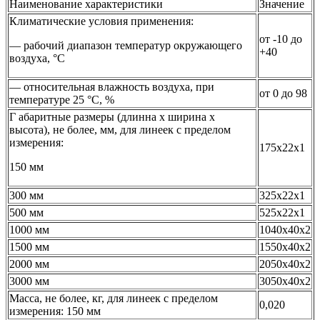
Наименование характеристики
Значение
Климатические условия применения:
от -10 до
— рабочий диапазон температур окружающего
+40
воздуха, °С
— относительная влажность воздуха, при
от 0 до 98
температуре 25 °С, %
Г абаритные размеры (длинна х ширина х
высота), не более, мм, для линеек с пределом
измерения:
175х22х1
150 мм
300 мм
325х22х1
500 мм
525х22х1
1000 мм
1040х40х2
1500 мм
1550х40х2
2000 мм
2050х40х2
3000 мм
3050х40х2
Масса, не более, кг, для линеек с пределом
0,020
измерения: 150 мм