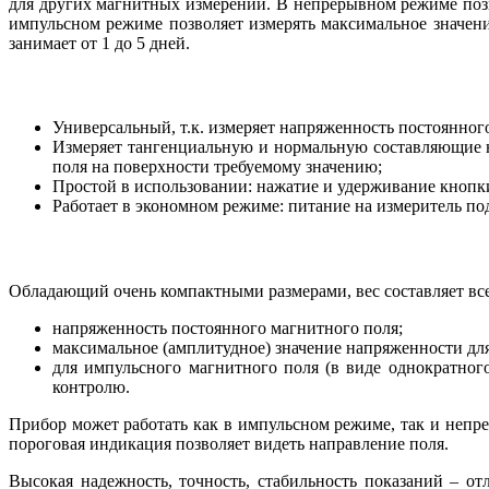
для других магнитных измерений. В непрерывном режиме поз
импульсном режиме позволяет измерять максимальное значе
занимает от 1 до 5 дней.
Универсальный, т.к. измеряет напряженность постоянног
Измеряет тангенциальную и нормальную составляющие н
поля на поверхности требуемому значению;
Простой в использовании: нажатие и удерживание кнопки
Работает в экономном режиме: питание на измеритель под
Обладающий очень компактными размерами, вес составляет все
напряженность постоянного магнитного поля;
максимальное (амплитудное) значение напряженности д
для импульсного магнитного поля (в виде однократно
контролю.
Прибор может работать как в импульсном режиме, так и неп
пороговая индикация позволяет видеть направление поля.
Высокая надежность, точность, стабильность показаний – о