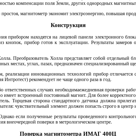
ностью компенсации поля Земли, других однородных магнитных
 простоя, магнитометр экономит электроэнергию, повышая продо
Конструкция
ния прибором находятся на лицевой панели электронного блок
з кнопок, прибор готов к эксплуатации. Результаты замеров 
олла. Преобразователь Холла представляет собой отдельный бло
ых местах, углах, пазах, предназначен специализированный щел
ам, реализации инновационных технологий прибор отличается с
 Интротест) рекомендует не чаще одного раза в год.
бо ответственных случаях необходимаежедневная проверки рабо
о имеет встроенный постоянный магнит. Для более корректного 
атель. Торцевая сторона стандартного датчика должна прилегат
ателя: чувствительный элемент должен попасть строго в центр 
Однако если полученные результаты проведенного контрольного
ния внеочередной поверки в метрологическом центре.
Поверка магнитометра ИМАГ 400Ц