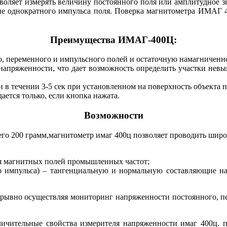
воляет измерять величину постоянного поля или амплитудное з
ние однократного импульса поля. Поверка магнитометра ИМАГ
Преимущества ИМАГ-400Ц:
о, переменного и импульсного полей и остаточную намагниченно
апряженности, что дает возможность определить участки невы
 в течении 3-5 сек при установленном на поверхность объекта п
ается только, если кнопка нажата.
Возможности
го 200 грамм,магнитометр имаг 400ц позволяет проводить широк
ля магнитных полей промышленных частот;
го импульса) – тангенциальную и нормальную составляющие н
рерывно осуществляя мониторинг напряженности постоянного, п
тличительные свойства измерителя напряженности имаг 400ц.