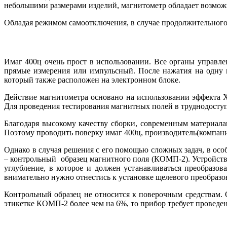
небольшими размерами изделий, магнитометр обладает возмож
Обладая режимом самоотключения, в случае продолжительного
Имаг 400ц очень прост в использовании. Все органы управле
прямые измерения или импульсный. После нажатия на одну и
который также расположен на электронном блоке.
Действие магнитометра основано на использовании эффекта Х
Для проведения тестирования магнитных полей в труднодоступн
Благодаря высокому качеству сборки, современным материал
Поэтому проводить поверку имаг 400ц, производитель(компания
Однако в случая решения с его помощью сложных задач, в осо
– контрольный образец магнитного поля (КОМП-2). Устройств
углубление, в которое и должен устанавливаться преобразов
внимательно нужно отнестись к установке щелевого преобразов
Контрольный образец не относится к поверочным средствам. 
этикетке КОМП-2 более чем на 6%, то прибор требует проведе