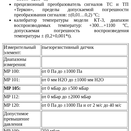
прецизионный преобразователь сигналов ТС и ТП
«Теркон», пределы допускаемой погрешности
преобразования сигналов: ±(0,01…0,2) °С;
калибратор температуры модели КТ-3, диапазон
воспроизводимых температур: +300…+1100 °С,
допускаемая погрешность воспроизведения
температуры ± (0,2+0,001*t).
Измерительный
пьезорезистивный датчик
элемент:
Диапазоны
измерения:
MP 100:
от 0 Па до ±1000 Па
MP 101:
от 0 мм H2O до ±1000 мм H2O
MP 105:
от 0 мБар до ±500 мБар
MP 112:
от 0 мБар до ±2000 мБар
MP 120:
от 0 Па до ±1000 Па и от 2 м/с до 40 м/с
Допустимое
превышение
давления
MP 100:
250 мбар,