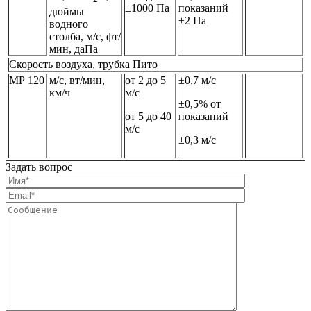
±1000 Па
показаний
дюймы
±2 Па
водного
столба, м/с, фт/
мин, даПа
Скорость воздуха, трубка Пито
МР 120
м/с, вт/мин,
от 2 до 5
±0,7 м/с
км/ч
м/с
±0,5% от
от 5 до 40
показаний
м/с
±0,3 м/с
Задать вопрос