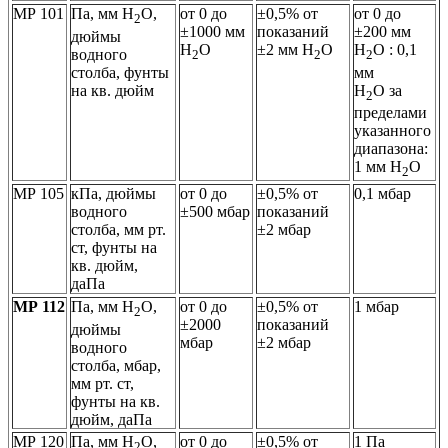
МР 101
Па, мм Н
О,
от 0 до
±0,5% от
от 0 до
2
±1000 мм
показаний
±200 мм
дюймы
Н
О
±2 мм Н
О
H
O : 0,1
водного
2
2
2
столба, фунты
мм
на кв. дюйм
H
O за
2
пределами
указанного
диапазона:
1 мм H
O
2
МР 105
кПа, дюймы
от 0 до
±0,5% от
0,1 мбар
водного
±500 мбар
показаний
столба, мм рт.
±2 мбар
ст, фунты на
кв. дюйм,
даПа
МР 112
Па, мм Н
О,
от 0 до
±0,5% от
1 мбар
2
±2000
показаний
дюймы
мбар
±2 мбар
водного
столба, мбар,
мм рт. ст,
фунты на кв.
дюйм, даПа
МР 120
Па, мм Н
О,
от 0 до
±0,5% от
1 Па
2