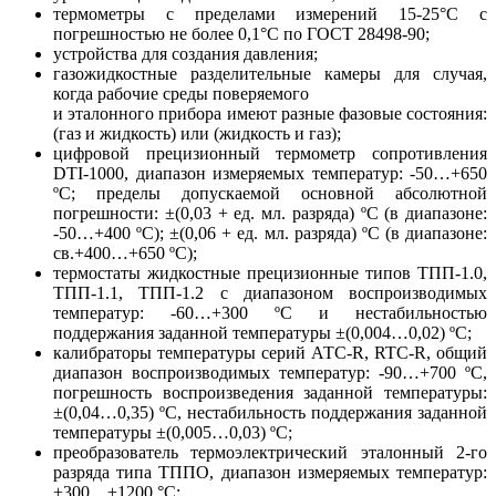
термометры с пределами измерений 15-25°С с
погрешностью не более 0,1°С по ГОСТ 28498-90;
устройства для создания давления;
газожидкостные разделительные камеры для случая,
когда рабочие среды поверяемого
и эталонного прибора имеют разные фазовые состояния:
(газ и жидкость) или (жидкость и газ);
цифровой прецизионный термометр сопротивления
DTI-1000, диапазон измеряемых температур: -50…+650
ºС; пределы допускаемой основной абсолютной
погрешности: ±(0,03 + ед. мл. разряда) ºC (в диапазоне:
-50…+400 ºС); ±(0,06 + ед. мл. разряда) ºC (в диапазоне:
св.+400…+650 ºС);
термостаты жидкостные прецизионные типов ТПП-1.0,
ТПП-1.1, ТПП-1.2 с диапазоном воспроизводимых
температур: -60…+300 ºС и нестабильностью
поддержания заданной температуры ±(0,004…0,02) ºС;
калибраторы температуры серий АТС-R, RTC-R, общий
диапазон воспроизводимых температур: -90…+700 ºС,
погрешность воспроизведения заданной температуры:
±(0,04…0,35) ºС, нестабильность поддержания заданной
температуры ±(0,005…0,03) ºС;
преобразователь термоэлектрический эталонный 2-го
разряда типа ТППО, диапазон измеряемых температур:
+300…+1200 °С;