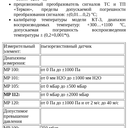
прецизионный преобразователь сигналов ТС и ТП
«Теркон», пределы допускаемой погрешности
преобразования сигналов: ±(0,01…0,2) °С;
калибратор температуры модели КТ-3, диапазон
воспроизводимых температур: +300…+1100 °С,
допускаемая погрешность воспроизведения
температуры ± (0,2+0,001*t).
Измерительный
пьезорезистивный датчик
элемент:
Диапазоны
измерения:
MP 100:
от 0 Па до ±1000 Па
MP 101:
от 0 мм H2O до ±1000 мм H2O
MP 105:
от 0 мБар до ±500 мБар
MP 112:
от 0 мБар до ±2000 мБар
MP 120:
от 0 Па до ±1000 Па и от 2 м/с до 40 м/с
Допустимое
превышение
давления
MP 100:
250 мбар,