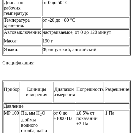
Диапазон
от 0 до 50 °C
рабочих
температур:
Температура
от -20 до +80 °C
хранения:
Автовыключение:
настраиваемое, от 0 до 120 минут
Масса:
190 г
Языки:
Французский, английский
Спецификация:
Прибор
Единицы
Диапазон
Погрешность
Разрешение
измерения
измерения
Давление
МР 100
Па, мм Н
О,
от 0 до
±0,5% от
1 Па
2
±1000 Па
показаний
дюймы
±2 Па
водного
столба, даПа