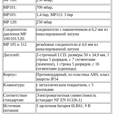
MP101:
700 мбар,
MP105:
1,4 бар, MP112: 3 бар
MP 120:
250 мбар
Соединители
соединители с наконечником ø 6,2 мм из
давления MP
никелированной латуни
100/101/120:
MP 105 и 112:
резьбовые соединители ø 4,6 мм из
никелированной латуни
Дисплей:
2-строчный LCD. размеры 50 х 34,9 мм, 1
строка 5 разрядов, с 7 сегментами
(значение), 1 строка 5 разрядов, с 16
сегментами (единицы)
Корпус:
Противоударный, из пластика ABS, класс
защиты IP54
Клавиатура:
с металлическим покрытием, с 5
кнопками
Соответствие
Электромагнитная совместимость
стандартам:
(стандарт NF EN 61326-1)
Источник
1 щелочная батарея 6LR61, 9 В
питания: